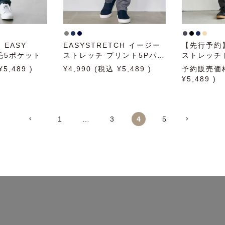
 EASY
EASYSTRETCH イージー
【先行予約
起毛5ポケット
ストレッチ プリント5Pパン
ストレッチ
ツ
5,489
4,990
5,489
予約販売価
5,489
1
…
3
4
5