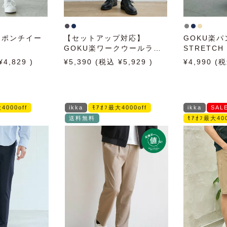
クポンチイー
【セットアップ対応】
GOKU楽パ
GOKU楽ワークウールライ
STRETC
クパンツ
ット
4,829
5,390
5,929
4,990
4000off
ikka
ﾓｱｵﾌ最大4000off
ikka
SAL
送料無料
ﾓｱｵﾌ最大400