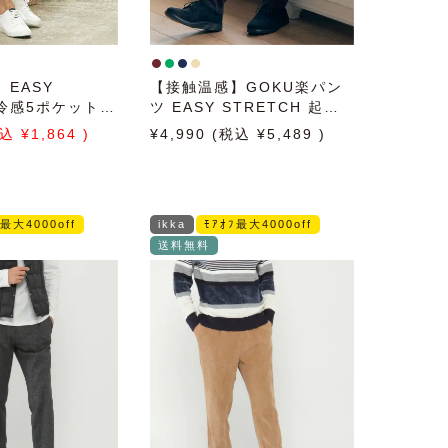
EASY
【接触温感】GOKU楽パン
H冷感5ポケットシ
ツ EASY STRETCH 起毛5
ツ
ポケット
1,864
4,990
5,489
ﾌ最大4000off
ikka
ﾓｱｵﾌ最大4000off
送料無料