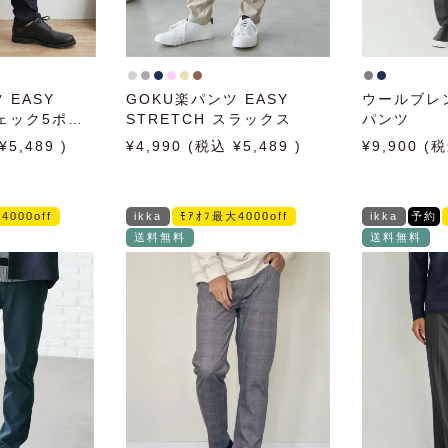
 EASY
GOKU楽パンツ EASY
ウールブレ
チェック5ポケ
STRETCH スラックス
パンツ
5,489
4,990
5,489
9,900
4000off
ikka
ﾓｱｵﾌ最大4000off
ikka
予約
送料無料
送料無料