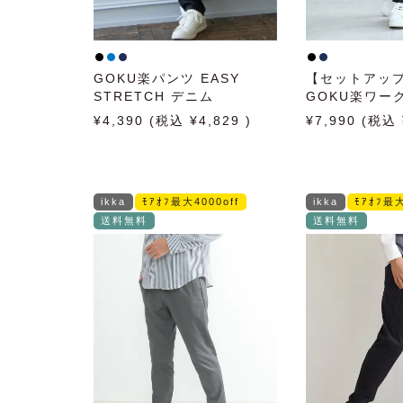
GOKU楽パンツ EASY
【セットアッ
STRETCH デニム
GOKU楽ワー
クパンツ
4,390
4,829
7,990
ikka
ﾓｱｵﾌ最大4000off
ikka
ﾓｱｵﾌ最大
送料無料
送料無料