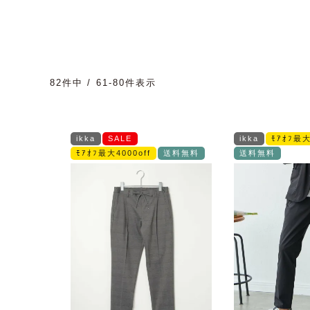
82
件中
61
-
80
件表示
ikka
SALE
ikka
ﾓｱｵﾌ最大
ﾓｱｵﾌ最大4000off
送料無料
送料無料