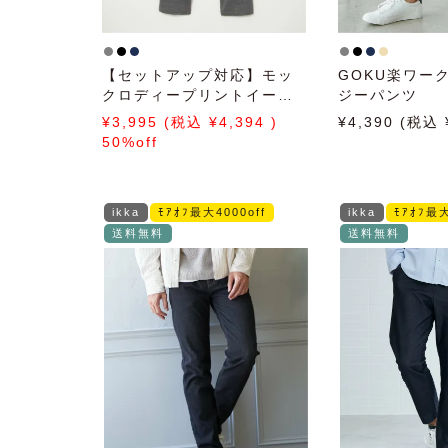
【セットアップ対応】モッ
GOKU楽ワー
クロディープリントイージ
ジーパンツ
ーパンツ
3,995
4,394
4,390
50%off
ikka
ﾓｱｵﾌ最大4000off
ikka
ﾓｱｵﾌ最大
送料無料
送料無料