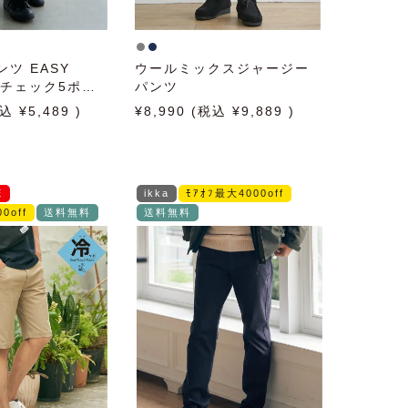
ンツ EASY
ウールミックスジャージー
H チェック5ポケ
パンツ
5,489
8,990
9,889
E
ikka
ﾓｱｵﾌ最大4000off
0off
送料無料
送料無料