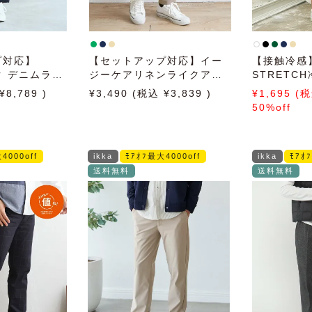
プ対応】
【セットアップ対応】イー
【接触冷感】
ク デニムライ
ジーケアリネンライクアン
STRETC
クルパンツ
ョートパン
8,789
3,490
3,839
1,695
50%off
4000off
ikka
ﾓｱｵﾌ最大4000off
ikka
ﾓｱｵ
送料無料
送料無料