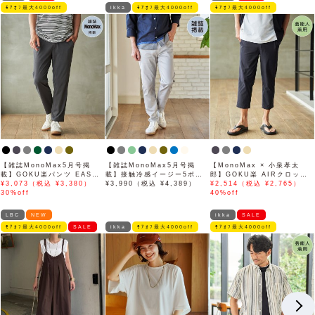
ﾓｱｵﾌ最大4000off
ikka
ﾓｱｵﾌ最大4000off
ﾓｱｵﾌ最大4000off
【雑誌MonoMax5月号掲
【雑誌MonoMax5月号掲
【MonoMax × 小泉孝太
載】GOKU楽パンツ EASY
載】接触冷感イージー5ポケ
郎】GOKU楽 AIRクロップ
STRETCH 冷感アンクル
¥3,073（税込 ¥3,380）
ット
¥3,990（税込 ¥4,389）
ドパンツ「小泉孝太郎さん着
¥2,514（税込 ¥2,765）
【接触冷感】「小泉孝太郎さ
30%off
用モデル」
40%off
ん着用モデル」
LBC
NEW
ikka
SALE
ﾓｱｵﾌ最大4000off
SALE
ikka
ﾓｱｵﾌ最大4000off
ﾓｱｵﾌ最大4000off