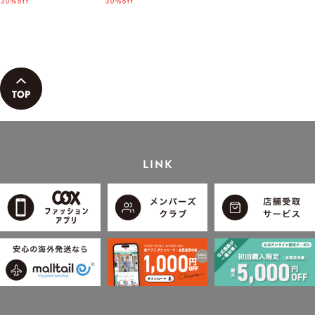
ん着用モデル」
30%off
「小泉孝太郎さん着用モデ
30%off
ル」
LINK