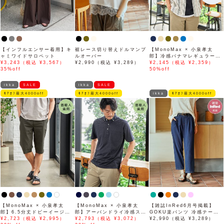
【インフルエンサー着用】キ
裾レース切り替えドルマンプ
【MonoMax × 小泉孝太
ャミワイドサロペット
ルオーバー
郎】冷感パナマレギュラーカ
¥3,243（税込 ¥3,567）
¥2,990（税込 ¥3,289）
ラー半袖シャツ「小泉孝太郎
¥2,145（税込 ¥2,359）
35%off
さん着用モデル」
50%off
ikka
SALE
ikka
SALE
ﾓｱｵﾌ最大4000off
ﾓｱｵﾌ最大4000off
ikka
ﾓｱｵﾌ最大4000off
【MonoMax × 小泉孝太
【MonoMax × 小泉孝太
【雑誌InRed6月号掲載】
郎】6.5分丈ドビーイージー
郎】アーバンドライ冷感スイ
GOKU楽パンツ 冷感テーパ
ハーフパンツ「小泉孝太郎さ
¥2,723（税込 ¥2,995）
スボタンダウンポロシャツ
¥2,793（税込 ¥3,072）
ード【接触冷感】
¥2,990（税込 ¥3,289）