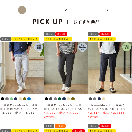
1
2
PICK UP
おすすめ商品
|
ikka
SALE
ikka
SALE
ikka
ﾓｱｵﾌ最大4000off
ﾓｱｵﾌ最大4000off
ﾓｱｵﾌ最大4000off
【雑誌MonoMax5月号掲
【雑誌MonoMax5月号掲
【MonoMax × 小泉孝太
載】接触冷感イージー5ポケ
載】GOKU楽パンツ EASY
郎】GOKU楽 AIRクロップ
ット
¥3,990（税込 ¥4,389）
STRETCH 冷感アンクル
¥3,073（税込 ¥3,380）
ドパンツ「小泉孝太郎さん着
¥2,514（税込 ¥2,765）
【接触冷感】「小泉孝太郎さ
30%off
用モデル」
40%off
ん着用モデル」
LBC
NEW
ikka
SALE
ikka
ﾓｱｵﾌ最大4000off
ﾓｱｵﾌ最大4000off
SALE
ﾓｱｵﾌ最大4000off