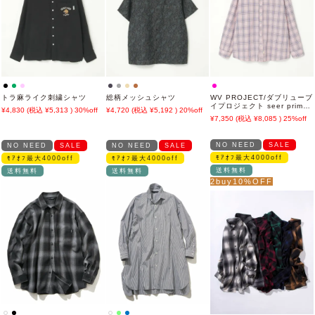
トラ麻ライク刺繍シャツ
総柄メッシュシャツ
WV PROJECT/ダブリューブ
イプロジェクト seer prime
4,830
5,313
30%off
4,720
5,192
20%off
check SH
7,350
8,085
25%off
NO NEED
SALE
NO NEED
SALE
NO NEED
SALE
ﾓｱｵﾌ最大4000off
ﾓｱｵﾌ最大4000off
ﾓｱｵﾌ最大4000off
送料無料
送料無料
送料無料
2buy10%OFF