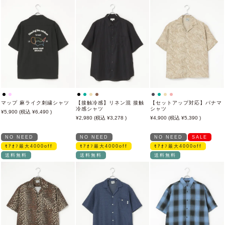
マップ 麻ライク刺繍シャツ
【接触冷感】リネン混 接触
【セットアップ対応】パナマ
冷感シャツ
シャツ
5,900
6,490
2,980
3,278
4,900
5,390
NO NEED
NO NEED
NO NEED
SALE
ﾓｱｵﾌ最大4000off
ﾓｱｵﾌ最大4000off
ﾓｱｵﾌ最大4000off
送料無料
送料無料
送料無料