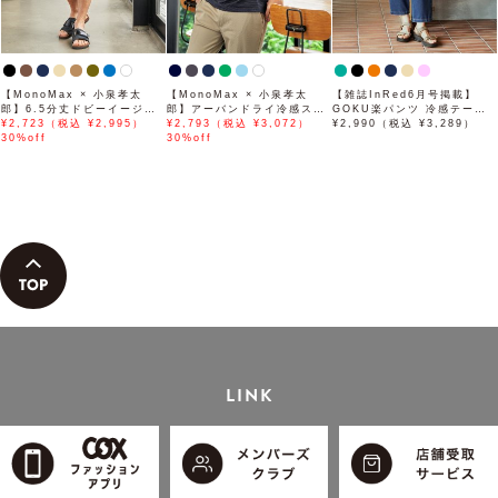
【MonoMax × 小泉孝太
【MonoMax × 小泉孝太
【雑誌InRed6月号掲載】
郎】6.5分丈ドビーイージー
郎】アーバンドライ冷感スイ
GOKU楽パンツ 冷感テーパ
ハーフパンツ「小泉孝太郎さ
¥2,723（税込 ¥2,995）
スボタンダウンポロシャツ
¥2,793（税込 ¥3,072）
ード【接触冷感】
¥2,990（税込 ¥3,289）
ん着用モデル」
30%off
「小泉孝太郎さん着用モデ
30%off
ル」
LINK