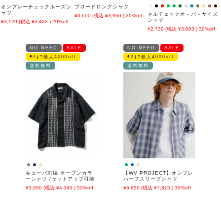
オンブレーチェックルーズシ
ブロードロングシャツ
ャツ
ネルチェックオ－バ－サイズ
3,600
3,960
20%off
シャツ
3,120
3,432
20%off
2,730
3,003
30%off
NO NEED
SALE
NO NEED
SALE
ﾓｱｵﾌ最大4000off
ﾓｱｵﾌ最大4000off
送料無料
送料無料
キューバ刺繍 オープンカラ
【WV PROJECT】オンブレ
ーシャツ /セットアップ可能
ハーフスリーブシャツ
3,950
4,345
50%off
6,650
7,315
30%off