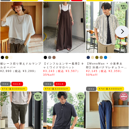
裾レース切り替えドルマンプ
【インフルエンサー着用】キ
【MonoMax × 小泉孝太
ルオーバー
ャミワイドサロペット
郎】冷感パナマレギュラーカ
¥2,990（税込 ¥3,289）
¥3,243（税込 ¥3,567）
ラー半袖シャツ「小泉孝太郎
¥2,145（税込 ¥2,359）
35%off
さん着用モデル」
50%off
ikka
SALE
ikka
SALE
ﾓｱｵﾌ最大4000off
ﾓｱｵﾌ最大4000off
ikka
ﾓｱｵﾌ最大4000off