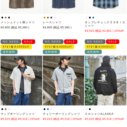
メッシュドット柄シャツ
レースシャツ
オンブレチェックＳＳＢＩＧ
シャツ
4,900
5,390
4,900
5,390
3,510
3,861
10%off
NO NEED
SALE
NO NEED
SALE
NO NEED
SALE
ﾓｱｵﾌ最大4000off
ﾓｱｵﾌ最大4000off
ﾓｱｵﾌ最大4000off
送料無料
送料無料
送料無料
マップボーリングシャツ
チェリーボーリングシャツ
スカシャツALASKA
5,015
5,516
15%off
5,015
5,516
15%off
5,015
5,516
15%off