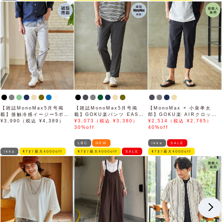
【雑誌MonoMax5月号掲
【雑誌MonoMax5月号掲
【MonoMax × 小泉孝太
載】接触冷感イージー5ポケ
載】GOKU楽パンツ EASY
郎】GOKU楽 AIRクロップ
ット
¥3,990（税込 ¥4,389）
STRETCH 冷感アンクル
¥3,073（税込 ¥3,380）
ドパンツ「小泉孝太郎さん着
¥2,514（税込 ¥2,765）
【接触冷感】「小泉孝太郎さ
30%off
用モデル」
40%off
ん着用モデル」
LBC
NEW
ikka
SALE
ikka
ﾓｱｵﾌ最大4000off
ﾓｱｵﾌ最大4000off
SALE
ﾓｱｵﾌ最大4000off