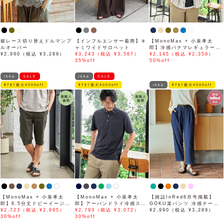
裾レース切り替えドルマンプ
【インフルエンサー着用】キ
【MonoMax × 小泉孝太
ルオーバー
ャミワイドサロペット
郎】冷感パナマレギュラーカ
¥2,990（税込 ¥3,289）
¥3,243（税込 ¥3,567）
ラー半袖シャツ「小泉孝太郎
¥2,145（税込 ¥2,359）
35%off
さん着用モデル」
50%off
ikka
SALE
ikka
SALE
ﾓｱｵﾌ最大4000off
ﾓｱｵﾌ最大4000off
ikka
ﾓｱｵﾌ最大4000off
【MonoMax × 小泉孝太
【MonoMax × 小泉孝太
【雑誌InRed6月号掲載】
郎】6.5分丈ドビーイージー
郎】アーバンドライ冷感スイ
GOKU楽パンツ 冷感テーパ
ハーフパンツ「小泉孝太郎さ
¥2,723（税込 ¥2,995）
スボタンダウンポロシャツ
¥2,793（税込 ¥3,072）
ード【接触冷感】
¥2,990（税込 ¥3,289）
ん着用モデル」
30%off
「小泉孝太郎さん着用モデ
30%off
ル」