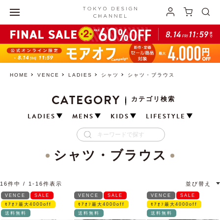
HOME
VENCE
LADIES
シャツ
シャツ・ブラウス
CATEGORY
カテゴリ検索
LADIES
MENS
KIDS
LIFESTYLE
シャツ・ブラウス
16
件中
1
-
16
件表示
並び替え
VENCE
SALE
VENCE
SALE
VENCE
SALE
ﾓｱｵﾌ最大4000off
ﾓｱｵﾌ最大4000off
ﾓｱｵﾌ最大4000off
送料無料
送料無料
送料無料