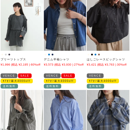
プリーツトップス
デニム半袖シャツ
はしごレースビッグシャツ
1,996
2,195
60%off
3,573
3,930
27%off
3,421
3,763
30%off
VENCE
SALE
VENCE
SALE
VENCE
ﾓｱｵﾌ最大4000off
ﾓｱｵﾌ最大4000off
ﾓｱｵﾌ最大4000off
送料無料
送料無料
送料無料