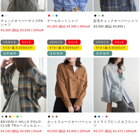
チェックオーバーサイズPK
テールカットシャツ
起毛チェックオーバーシャツ
シャツ
2,355
2,590
38%off
3,500
3,850
3,300
3,630
33%off
VENCE
SALE
VENCE
SALE
VENCE
SALE
ﾓｱｵﾌ最大4000off
ﾓｱｵﾌ最大4000off
ﾓｱｵﾌ最大4000off
送料無料
送料無料
送料無料
BEVERLY HILLS POLO
カットスェードオーバーシャ
ストライプビックカフスシャ
CLUB TRルーズシルエット
ツ
ツ
シャツ
4,245
4,669
6%off
3,500
3,850
29%off
3,157
3,472
36%off