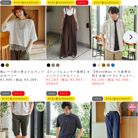
ikka
ﾓｱｵﾌ最大4000off
ﾓｱｵﾌ最大4000off
SALE
ﾓｱｵﾌ最大4000off
裾レース切り替えドルマンプ
【インフルエンサー着用】キ
【MonoMax × 小泉孝太
ルオーバー
ャミワイドサロペット
郎】冷感パナマレギュラーカ
¥2,990（税込 ¥3,289）
¥3,243（税込 ¥3,567）
ラー半袖シャツ「小泉孝太郎
¥2,145（税込 ¥2,359）
35%off
さん着用モデル」
50%off
ikka
SALE
ikka
SALE
ﾓｱｵﾌ最大4000off
ﾓｱｵﾌ最大4000off
ikka
ﾓｱｵﾌ最大4000off