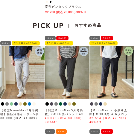
変形ピンタックブラウス
2,730
3,003
30%off
PICK UP
おすすめ商品
|
ikka
SALE
ikka
SALE
ikka
ﾓｱｵﾌ最大4000off
ﾓｱｵﾌ最大4000off
ﾓｱｵﾌ最大4000off
【雑誌MonoMax5月号掲
【雑誌MonoMax5月号掲
【MonoMax × 小泉孝太
載】接触冷感イージー5ポケ
載】GOKU楽パンツ EASY
郎】GOKU楽 AIRクロップ
ット
¥3,990（税込 ¥4,389）
STRETCH 冷感アンクル
¥3,073（税込 ¥3,380）
ドパンツ「小泉孝太郎さん着
¥2,514（税込 ¥2,765）
【接触冷感】「小泉孝太郎さ
30%off
用モデル」
40%off
ん着用モデル」
LBC
NEW
ikka
SALE