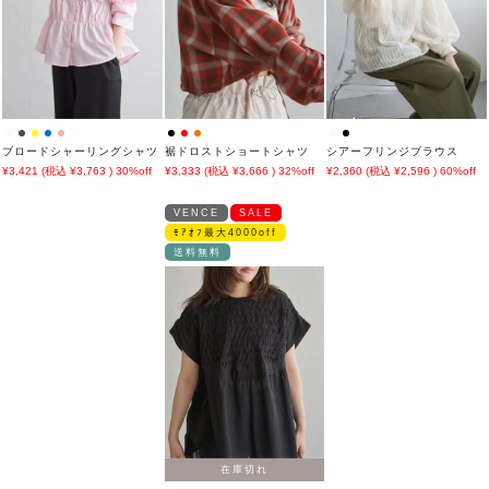
ブロードシャーリングシャツ
裾ドロストショートシャツ
シアーフリンジブラウス
3,421
3,763
30%off
3,333
3,666
32%off
2,360
2,596
60%off
VENCE
SALE
ﾓｱｵﾌ最大4000off
送料無料
在庫切れ