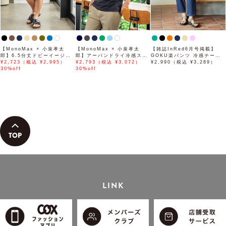
【MonoMax × 小泉孝太
【MonoMax × 小泉孝太
【雑誌InRed6月号掲載】
郎】6.5分丈ドビーイージー
郎】アーバンドライ冷感スイ
GOKU楽パンツ 冷感テーパ
ハーフパンツ「小泉孝太郎さ
¥2,723（税込 ¥2,995）
スボタンダウンポロシャツ
¥2,793（税込 ¥3,072）
ード【接触冷感】
¥2,990（税込 ¥3,289）
ん着用モデル」
30%off
「小泉孝太郎さん着用モデ
30%off
ル」
LINK