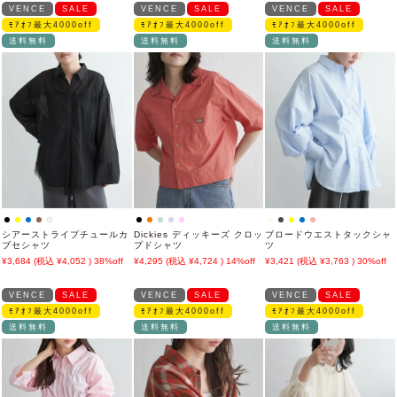
VENCE
SALE
VENCE
SALE
VENCE
SALE
ﾓｱｵﾌ最大4000off
ﾓｱｵﾌ最大4000off
ﾓｱｵﾌ最大4000off
送料無料
送料無料
送料無料
シアーストライプチュールカ
Dickies ディッキーズ クロッ
ブロードウエストタックシャ
ブセシャツ
プドシャツ
ツ
3,684
4,052
38%off
4,295
4,724
14%off
3,421
3,763
30%off
VENCE
SALE
VENCE
SALE
VENCE
SALE
ﾓｱｵﾌ最大4000off
ﾓｱｵﾌ最大4000off
ﾓｱｵﾌ最大4000off
送料無料
送料無料
送料無料