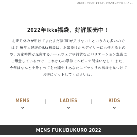
※数に限りがございますので、完売の際はご了承ください。
2022年ikka福袋、好評販売中！
お正月休みが明けてまだまだ福(服)が足りない！という方も多いので
は？
毎年大好評のikka福袋は、お出掛けからデイリーにも使えるもの
や、お家時間が充実するルームウェアや雑貨などバリエーション豊富に
ご用意しているので、これからの季節にヘビロテ間違いなし！
また、
今年はなんと中身すべてを公開中！あなたにピッタリの福袋を見つけて
お得にゲットしてくださいね。
MENS
LADIES
KIDS
MENS FUKUBUKURO 2022