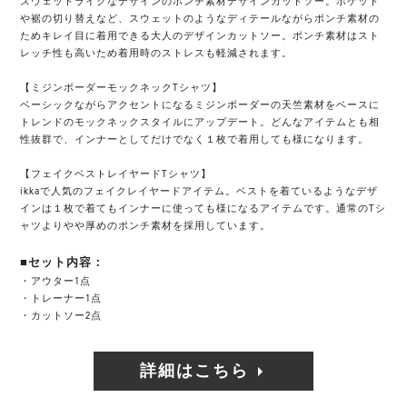
スウェットライクなデザインのポンチ素材デザインカットソー。ポケット
や裾の切り替えなど、スウェットのようなディテールながらポンチ素材の
ためキレイ目に着用できる大人のデザインカットソー。ポンチ素材はスト
レッチ性も高いため着用時のストレスも軽減されます。
【ミジンボーダーモックネックTシャツ】
ベーシックながらアクセントになるミジンボーダーの天竺素材をベースに
トレンドのモックネックスタイルにアップデート。どんなアイテムとも相
性抜群で、インナーとしてだけでなく１枚で着用しても様になります。
【フェイクベストレイヤードTシャツ】
ikkaで人気のフェイクレイヤードアイテム。ベストを着ているようなデザ
インは１枚で着てもインナーに使っても様になるアイテムです。通常のTシ
ャツよりやや厚めのポンチ素材を採用しています。
■セット内容：
・アウター1点
・トレーナー1点
・カットソー2点
詳細はこちら