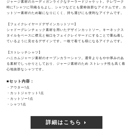
ジャージ素材のカーディガンライクなテーラードジャケット。テレワーク
時にTシャツに羽織るもよし、シャツなどとも愛称抜群なアイテムです。カ
ットソー素材のため皺になりにくく、持ち運びにも便利なアイテムです。
【フェイクレイヤードデザインカットソー】
シャドーグレンチェック素材を用いたデザインカットソー。キーネックス
タイルをベースに襟元と袖口をフェイクレイヤードにすることで重ね着し
ているように見せるデザインです。一枚で着ても様になるアイテムです。
【ストレッチシャツ】
ハニカムジャージ素材のオープンカラーシャツ。通常よりもやや厚みのあ
る素材でしっかりとしており、ジャージ素材のため ストレッチ性も高く着
心地抜群なシャツです。
■セット内容：
・アウター1点
・カットジャケット1点
・カットソー1点
・シャツ1点
詳細はこちら