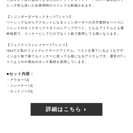
レッチ性も高いため着用時のストレスも軽減されます。
【ミジンボーダーモックネックTシャツ】
ベーシックながらアクセントになるミジンボーダーの天竺素材をベースに
トレンドのモックネックスタイルにアップデート。どんなアイテムとも愛
称抜群で、インナーとしてだけでなく１枚で着用しても様になります。
【フェイクベストレイヤードTシャツ】
ikkaで人気のフェイクレイヤードアイテム。ベストを着ているようなデザ
インは１枚で着てもインナーに使っても様になるアイテムです。通常のTシ
ャツよりやや厚めのポンチ素材を採用しています。
■セット内容：
・アウター1点
・トレーナー1点
・カットソー2点
詳細はこちら