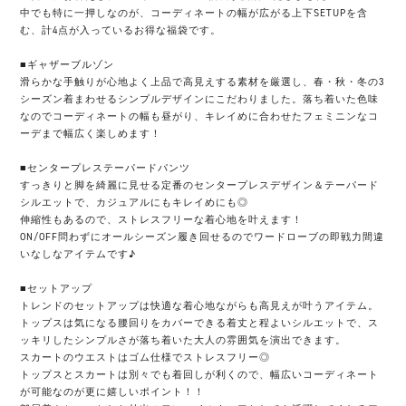
中でも特に一押しなのが、コーディネートの幅が広がる上下SETUPを含
む、計4点が入っているお得な福袋です。
■ギャザーブルゾン
滑らかな手触りが心地よく上品で高見えする素材を厳選し、春・秋・冬の3
シーズン着まわせるシンプルデザインにこだわりました。落ち着いた色味
なのでコーディネートの幅も昼がり、キレイめに合わせたフェミニンなコ
ーデまで幅広く楽しめます！
■センタープレステーパードパンツ
すっきりと脚を綺麗に見せる定番のセンタープレスデザイン＆テーパード
シルエットで、カジュアルにもキレイめにも◎
伸縮性もあるので、ストレスフリーな着心地を叶えます！
ON/OFF問わずにオールシーズン履き回せるのでワードローブの即戦力間違
いなしなアイテムです♪
■セットアップ
トレンドのセットアップは快適な着心地ながらも高見えが叶うアイテム。
トップスは気になる腰回りをカバーできる着丈と程よいシルエットで、ス
ッキリしたシンプルさが落ち着いた大人の雰囲気を演出できます。
スカートのウエストはゴム仕様でストレスフリー◎
トップスとスカートは別々でも着回しが利くので、幅広いコーディネート
が可能なのが更に嬉しいポイント！！