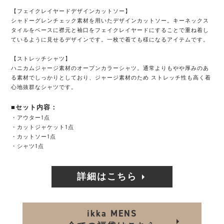
【フェイクレイヤードデザインカットソー】
シャドーグレンチェック素材を用いたデザインカットソー。キーネックス
タイルをベースに襟元と袖口をフェイクレイヤードにすることで重ね着し
ているように見せるデザインです。一枚で着ても様になるアイテムです。
【ストレッチシャツ】
ハニカムジャージ素材のオープンカラーシャツ。通常よりもやや厚みのあ
る素材でしっかりとしており、ジャージ素材のため ストレッチ性も高く着
心地抜群なシャツです。
■セット内容：
・アウター1点
・カットジャケット1点
・カットソー1点
・シャツ1点
詳細はこちら
ikka MENS