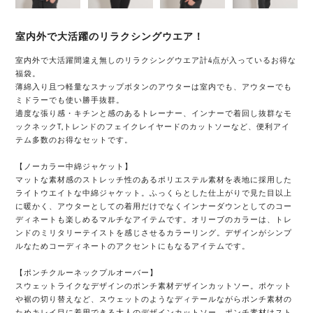
室内外で大活躍のリラクシングウエア！
室内外で大活躍間違え無しのリラクシングウエア計4点が入っているお得な
福袋。
薄綿入り且つ軽量なスナップボタンのアウターは室内でも、アウターでも
ミドラーでも使い勝手抜群。
適度な張り感・キチンと感のあるトレーナー、インナーで着回し抜群なモ
ックネックT,トレンドのフェイクレイヤードのカットソーなど、便利アイ
テム多数のお得なセットです。
【ノーカラー中綿ジャケット】
マットな素材感のストレッチ性のあるポリエステル素材を表地に採用した
ライトウエイトな中綿ジャケット。ふっくらとした仕上がりで見た目以上
に暖かく、アウターとしての着用だけでなくインナーダウンとしてのコー
ディネートも楽しめるマルチなアイテムです。オリーブのカラーは、トレ
ンドのミリタリーテイストを感じさせるカラーリング。デザインがシンプ
ルなためコーディネートのアクセントにもなるアイテムです。
【ポンチクルーネックプルオーバー】
スウェットライクなデザインのポンチ素材デザインカットソー。ポケット
や裾の切り替えなど、スウェットのようなディテールながらポンチ素材の
ためキレイ目に着用できる大人のデザインカットソー。ポンチ素材はスト