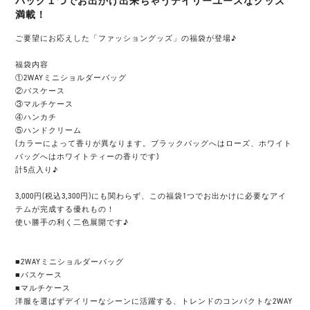
バッグ１つでお出かけ出来ちゃうデイリーユースなグッズ
満載！
ご要望にお応えした
「ファッショングッズ」の福袋が登場♪
福袋内容
①2WAYミニショルダーバッグ
②パスケース
③マルチケース
④ハンカチ
⑤ハンドクリーム
(カラーによって香りが異なります。ブラックバッグへはローズ、ホワイト
バッグへはホワイトティーの香りです)
計5点入り♪
3,000円(税込3,300円)にも関わらず、この福袋1つでお出かけに必要なアイ
テムが完成する優れもの！
使い勝手の利く二色展開です♪
■2WAYミニショルダーバッグ
■パスケース
■マルチケース
洋服を選ばずデイリーなシーンに活躍する、トレンドのコンパクトな2WAY