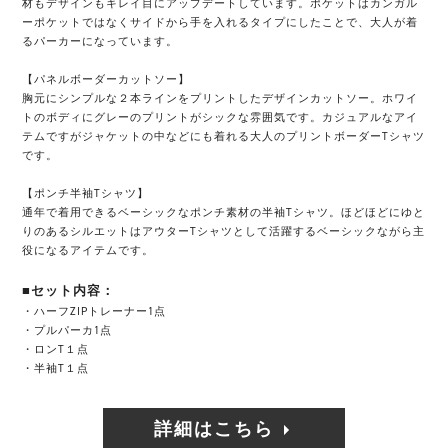
材もデザインもキレイ目にアップデートしています。ポケットはカンガル
ーポケットではなくサイドから手を入れるタイプにしたことで、大人が着
るパーカーになっています。
【パネルボーダーカットソー】
胸元にシンプルな２本ラインをプリントしたデザインカットソー。ホワイ
トのボディにグレーのプリントがシックな雰囲気です。カジュアルなアイ
テムですがジャケットの中などにも着れる大人のプリントボーダーTシャツ
です。
【ポンチ半袖Tシャツ】
通年で着用できるベーシックなポンチ素材の半袖Tシャツ。ほどほどにゆと
りのあるシルエットはアウターTシャツとして活躍するベーシックながら主
役になるアイテムです。
■セット内容：
・ハーフZIPトレーナー1点
・プルパーカ1点
・ロンT１点
・半袖T１点
詳細はこちら