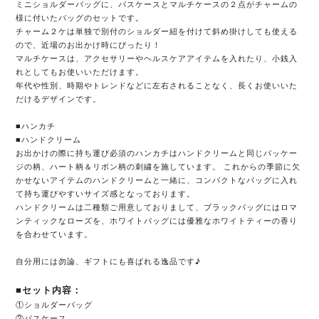
ミニショルダーバッグに、パスケースとマルチケースの２点がチャームの
様に付いたバッグのセットです。
チャーム２ケは単独で別付のショルダー紐を付けて斜め掛けしても使える
ので、近場のお出かけ時にぴったり！
マルチケースは、アクセサリーやヘルスケアアイテムを入れたり、小銭入
れとしてもお使いいただけます。
年代や性別、時期やトレンドなどに左右されることなく、長くお使いいた
だけるデザインです。
■ハンカチ
■ハンドクリーム
お出かけの際に持ち運び必須のハンカチはハンドクリームと同じパッケー
ジの柄、ハート柄＆リボン柄の刺繍を施しています。 これからの季節に欠
かせないアイテムのハンドクリームと一緒に、コンパクトなバッグに入れ
て持ち運びやすいサイズ感となっております。
ハンドクリームは二種類ご用意しておりまして、ブラックバッグにはロマ
ンティックなローズを、ホワイトバッグには優雅なホワイトティーの香り
を合わせています。
自分用には勿論、ギフトにも喜ばれる逸品です♪
■セット内容：
①ショルダーバッグ
②パスケース