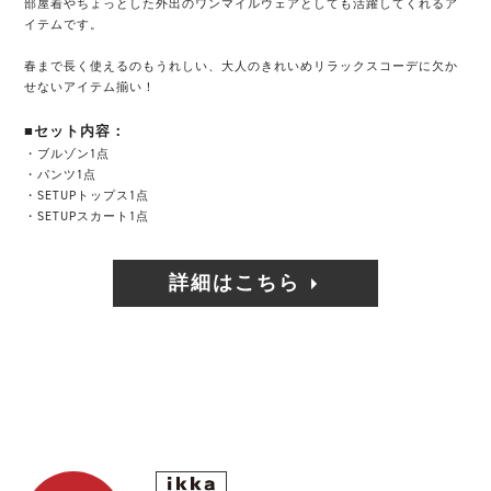
部屋着やちょっとした外出のワンマイルウェアとしても活躍してくれるア
イテムです。
春まで長く使えるのもうれしい、大人のきれいめリラックスコーデに欠か
せないアイテム揃い！
■セット内容：
・ブルゾン1点
・パンツ1点
・SETUPトップス1点
・SETUPスカート1点
詳細はこちら