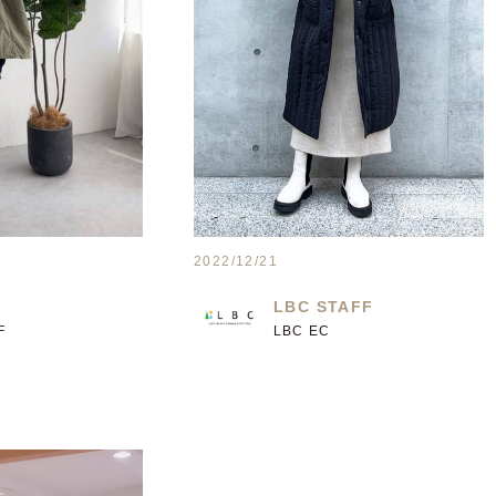
2022/12/21
LBC STAFF
F
LBC EC