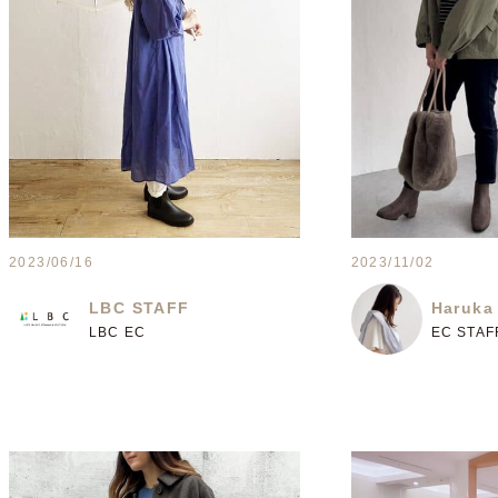
2023/06/16
2023/11/02
LBC STAFF
Haruka
LBC EC
EC STAF