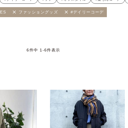
IES
ファッショングッズ
#デイリーコーデ
6
件中
1
-
6
件表示