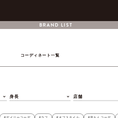
BRAND LIST
コーディネート一覧
身長
店舗
#デイリーコーデ
#ラフ
#オフスタイル
#楽ちんコーデ