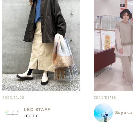
2022/11/05
2021/08/18
LBC STAFF
Sayaka
LBC EC