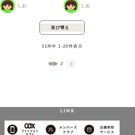
しお
しお
並び替え
新着順
人気順
31
件中
1
-
20
件表示
1
2
LINK