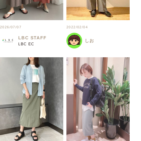
2022/02/04
2026/07/07
LBC STAFF
しお
LBC EC