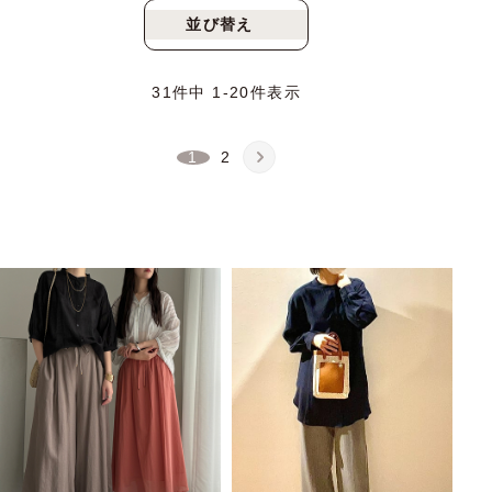
並び替え
新着順
人気順
31
件中
1
-
20
件表示
1
2