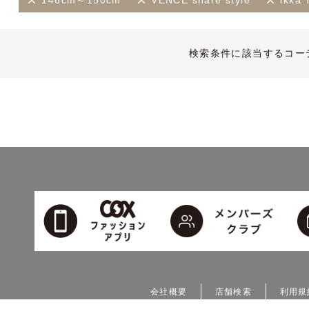
146cm～150cm
VENCE share style
ikk
検索条件に該当するコー
会社概要
店舗検索
利用規