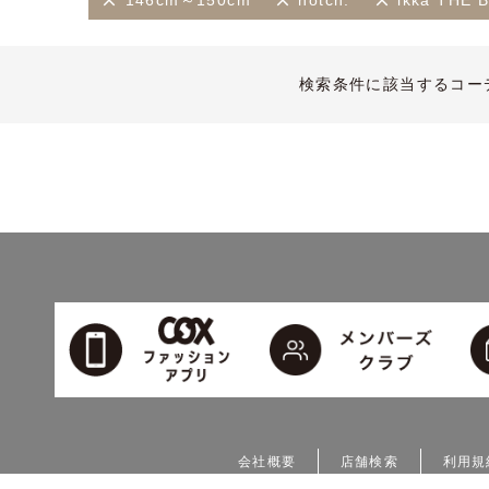
146cm～150cm
notch.
ikka TH
検索条件に該当するコー
会社概要
店舗検索
利用規