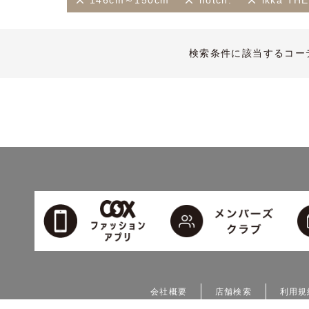
146cm～150cm
notch.
ikka T
検索条件に該当するコー
会社概要
店舗検索
利用規