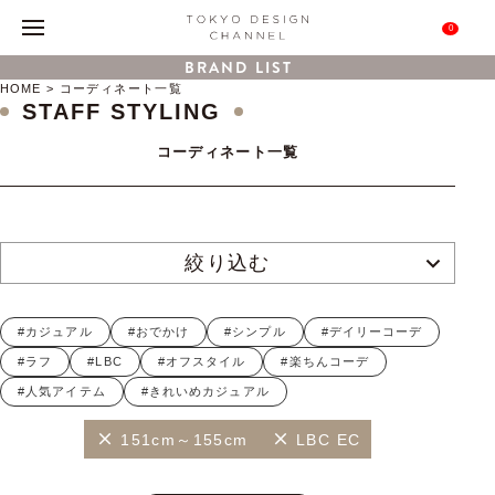
0
BRAND LIST
HOME
コーディネート一覧
STAFF STYLING
コーディネート一覧
絞り込む
#カジュアル
#おでかけ
#シンプル
#デイリーコーデ
#ラフ
#LBC
#オフスタイル
#楽ちんコーデ
#人気アイテム
#きれいめカジュアル
151cm～155cm
LBC EC