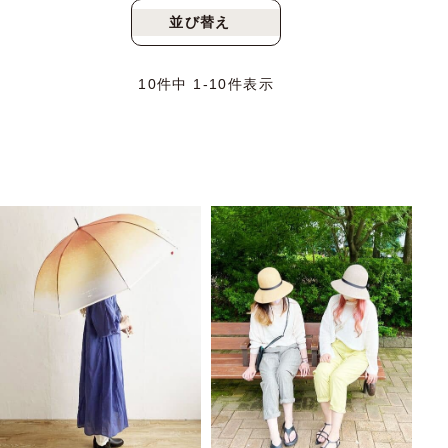
並び替え
新着順
人気順
10
件中
1
-
10
件表示