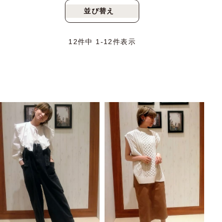
並び替え
新着順
人気順
12
件中
1
-
12
件表示