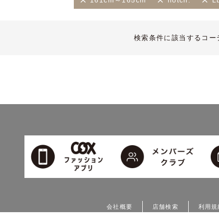
161cm～165cm
notch.
L
検索条件に該当するコー
会社概要
店舗検索
利用規