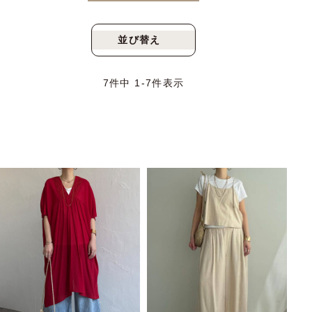
並び替え
新着順
人気順
7
件中
1
-
7
件表示