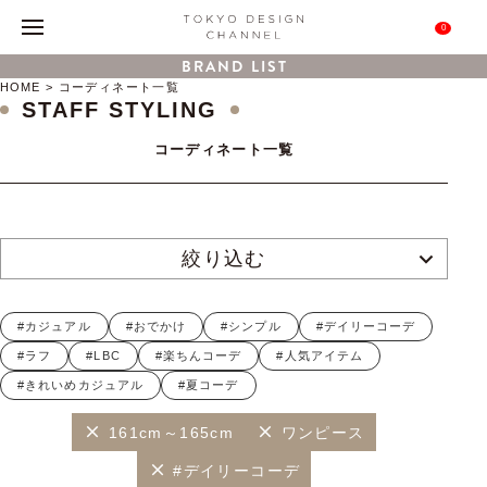
0
BRAND LIST
HOME
コーディネート一覧
STAFF STYLING
コーディネート一覧
絞り込む
#カジュアル
#おでかけ
#シンプル
#デイリーコーデ
#ラフ
#LBC
#楽ちんコーデ
#人気アイテム
#きれいめカジュアル
#夏コーデ
161cm～165cm
ワンピース
#デイリーコーデ