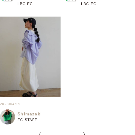
LBC EC
LBC EC
2023/04/19
Shimazaki
EC STAFF