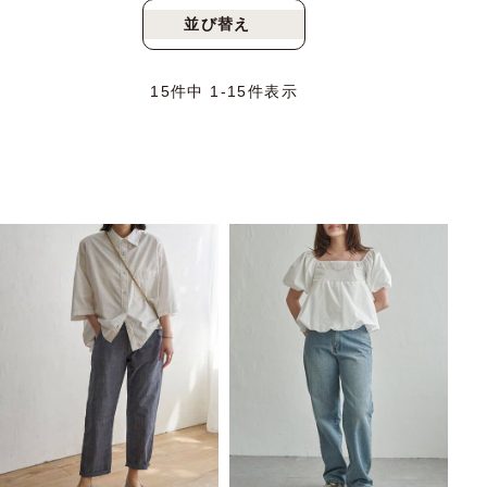
並び替え
新着順
人気順
15
件中
1
-
15
件表示