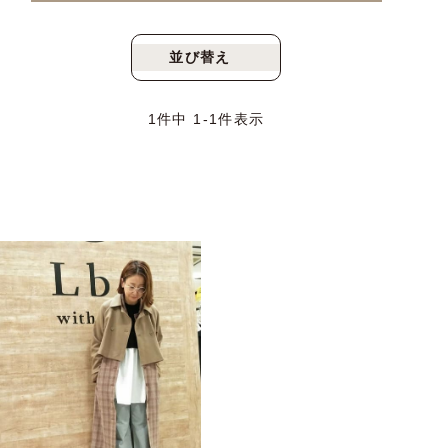
並び替え
新着順
人気順
1
件中
1
-
1
件表示