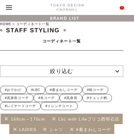
0
BRAND LIST
HOME
コーディネート一覧
STAFF STYLING
コーディネート一覧
絞り込む
#おでかけ
#LBC
#着まわしコーデ
#秋コーデ
#高身長コーデ
#冬コーデ
#高身長
#チェック柄
#レイヤードコーデ
#トレンチコート
166cm～170cm
Lbc with Lifeプリコ西明石店
LADIES
シャツ
#着まわしコーデ