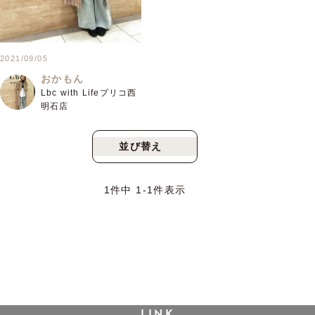
2021/09/05
おかもん
Lbc with Lifeプリコ西
明石店
並び替え
新着順
人気順
1
件中
1
-
1
件表示
LINK