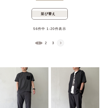
並び替え
新着順
人気順
56
件中
1
-
20
件表示
1
2
3