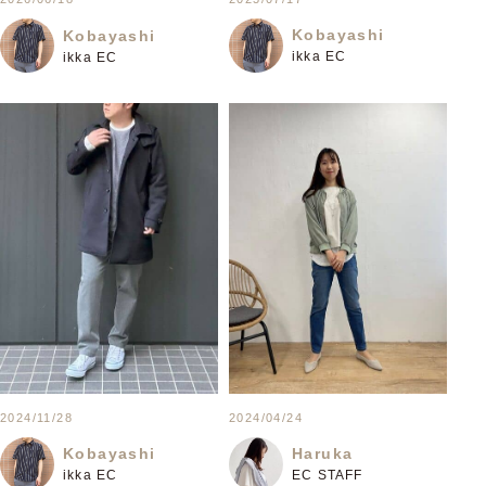
Kobayashi
Kobayashi
ikka EC
ikka EC
2024/11/28
2024/04/24
Kobayashi
Haruka
ikka EC
EC STAFF