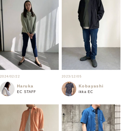
2024/02/22
2023/12/05
Haruka
Kobayashi
EC STAFF
ikka EC