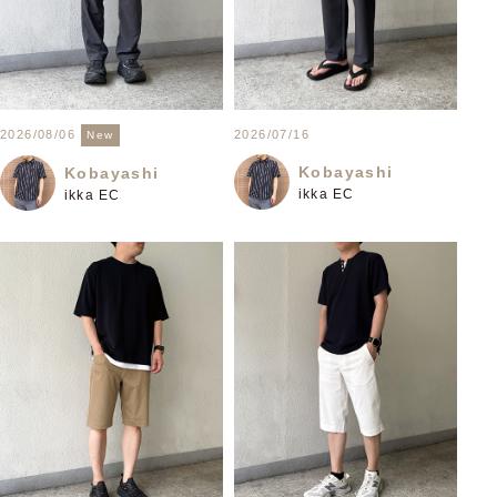
2026/08/06
2026/07/16
New
Kobayashi
Kobayashi
ikka EC
ikka EC