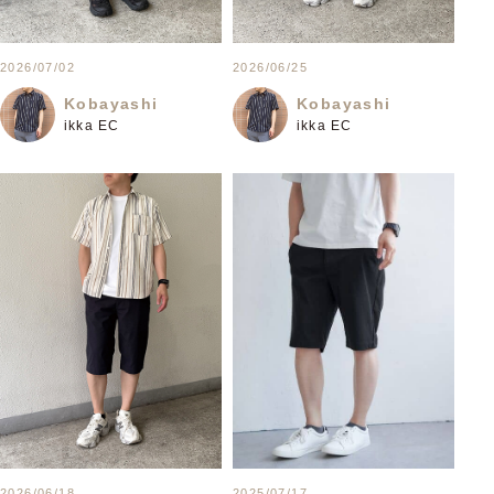
2026/07/02
2026/06/25
Kobayashi
Kobayashi
ikka EC
ikka EC
2025/07/17
2026/06/18