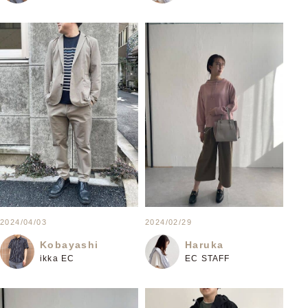
2024/04/03
2024/02/29
Kobayashi
Haruka
ikka EC
EC STAFF