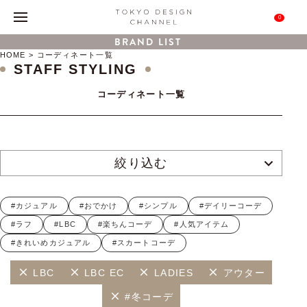
0
BRAND LIST
HOME
コーディネート一覧
STAFF STYLING
コーディネート一覧
絞り込む
#カジュアル
#おでかけ
#シンプル
#デイリーコーデ
#ラフ
#LBC
#楽ちんコーデ
#人気アイテム
#きれいめカジュアル
#スカートコーデ
LBC
LBC EC
LADIES
アウター
#冬コーデ