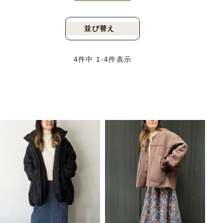
並び替え
新着順
人気順
4
件中
1
-
4
件表示