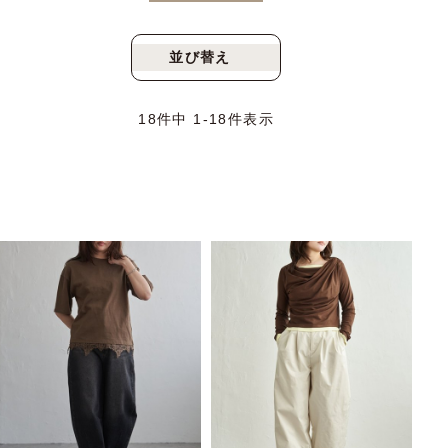
並び替え
新着順
人気順
18
件中
1
-
18
件表示