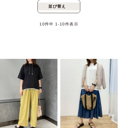
並び替え
新着順
人気順
10
件中
1
-
10
件表示