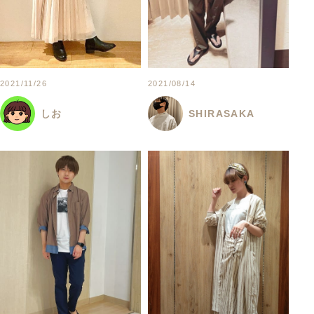
2021/11/26
2021/08/14
しお
SHIRASAKA