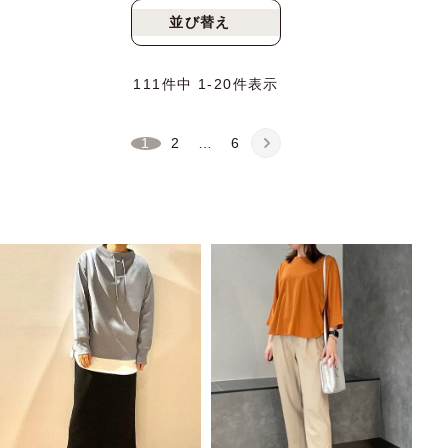
並び替え
新着順
人気順
111
件中
1
-
20
件表示
1
2
…
6