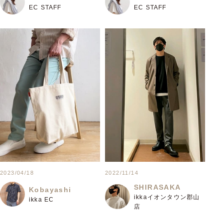
EC STAFF
EC STAFF
2023/04/18
2022/11/14
SHIRASAKA
Kobayashi
ikkaイオンタウン郡山
ikka EC
店