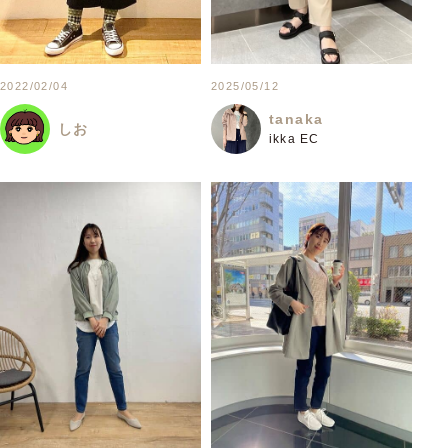
2022/02/04
2025/05/12
tanaka
しお
ikka EC