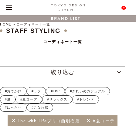
0
BRAND LIST
HOME
コーディネート一覧
STAFF STYLING
コーディネート一覧
絞り込む
#おでかけ
#ラフ
#LBC
#きれいめカジュアル
#夏
#夏コーデ
#リラックス
#トレンド
#ゆったり
#こなれ感
Lbc with Lifeプリコ西明石店
#夏コーデ