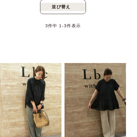
並び替え
新着順
人気順
3
件中
1
-
3
件表示