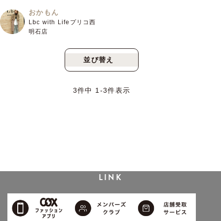
おかもん
Lbc with Lifeプリコ西
明石店
並び替え
新着順
人気順
3
件中
1
-
3
件表示
LINK