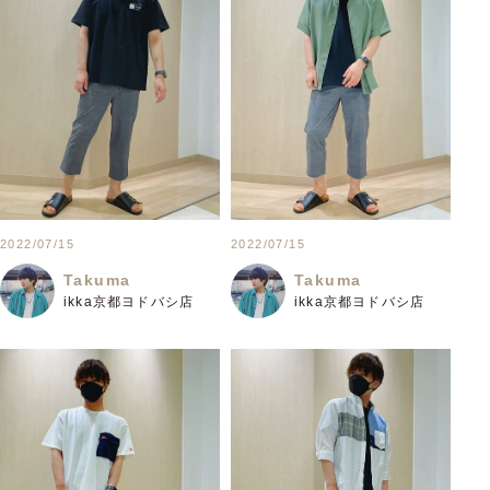
2022/07/15
2022/07/15
Takuma
Takuma
ikka京都ヨドバシ店
ikka京都ヨドバシ店