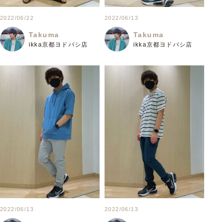
2022/06/22
2022/06/13
Takuma
Takuma
ikka京都ヨドバシ店
ikka京都ヨドバシ店
2022/06/13
2022/06/13