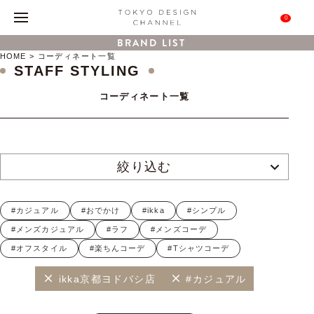
0
BRAND LIST
HOME
コーディネート一覧
STAFF STYLING
コーディネート一覧
絞り込む
#カジュアル
#おでかけ
#ikka
#シンプル
#メンズカジュアル
#ラフ
#メンズコーデ
#オフスタイル
#楽ちんコーデ
#Tシャツコーデ
ikka京都ヨドバシ店
#カジュアル