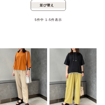
並び替え
新着順
人気順
5
件中
1
-
5
件表示