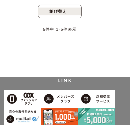
並び替え
新着順
人気順
5
件中
1
-
5
件表示
LINK