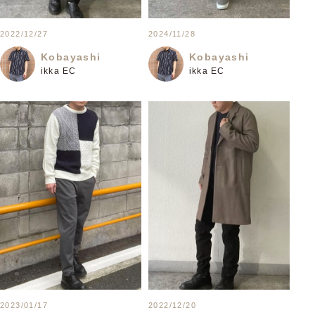
2022/12/27
2024/11/28
Kobayashi
Kobayashi
ikka EC
ikka EC
2023/01/17
2022/12/20