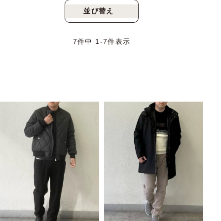
並び替え
新着順
人気順
7
件中
1
-
7
件表示