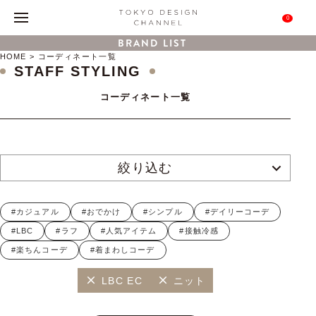
0
BRAND LIST
HOME
コーディネート一覧
STAFF STYLING
コーディネート一覧
絞り込む
#カジュアル
#おでかけ
#シンプル
#デイリーコーデ
#LBC
#ラフ
#人気アイテム
#接触冷感
#楽ちんコーデ
#着まわしコーデ
LBC EC
ニット