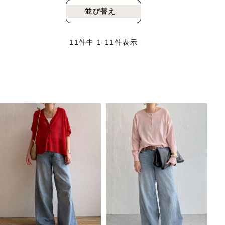
並び替え
新着順
人気順
11
件中
1
-
11
件表示