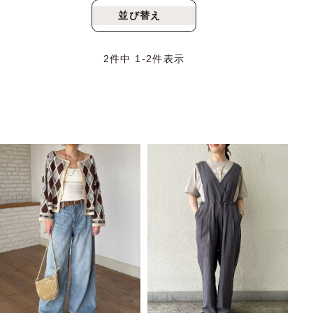
並び替え
新着順
人気順
2
件中
1
-
2
件表示