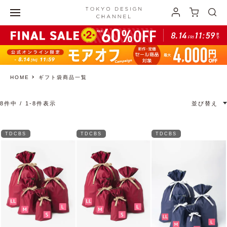
HOME
ギフト袋商品一覧
8
件中
1
-
8
件表示
並び替え
TDCBS
TDCBS
TDCBS