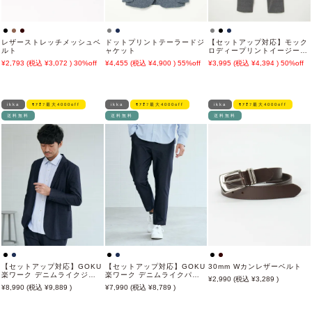
レザーストレッチメッシュベ
ドットプリントテーラードジ
【セットアップ対応】モック
ルト
ャケット
ロディープリントイージーパ
ンツ
2,793
3,072
30%off
4,455
4,900
55%off
3,995
4,394
50%off
ikka
ﾓｱｵﾌ最大4000off
ikka
ﾓｱｵﾌ最大4000off
ikka
ﾓｱｵﾌ最大4000off
送料無料
送料無料
送料無料
【セットアップ対応】GOKU
【セットアップ対応】GOKU
30mm Wカンレザーベルト
楽ワーク デニムライクジャ
楽ワーク デニムライクパン
2,990
3,289
ケット
ツ
8,990
9,889
7,990
8,789