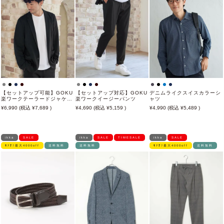
【セットアップ可能】GOKU
【セットアップ対応】GOKU
デニムライクスイスカラーシ
楽ワークテーラードジャケッ
楽ワークイージーパンツ
ャツ
ト
6,990
7,689
4,690
5,159
4,990
5,489
ikka
SALE
ikka
SALE
TIMESALE
ikka
SALE
ﾓｱｵﾌ最大4000off
送料無料
送料無料
ﾓｱｵﾌ最大4000off
送料無料