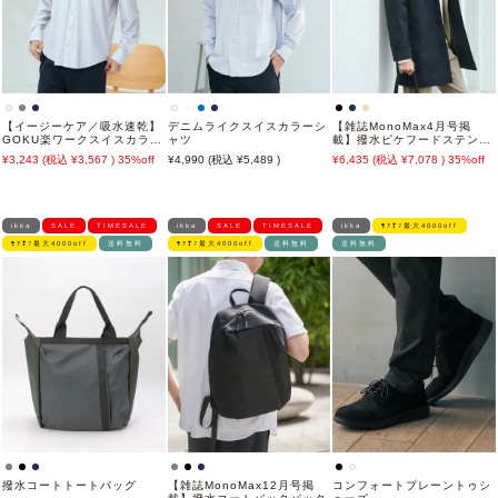
【イージーケア／吸水速乾】
デニムライクスイスカラーシ
【雑誌MonoMax4月号掲
GOKU楽ワークスイスカラー
ャツ
載】撥水ピケフードステンカ
シャツ
ラーコート
3,243
3,567
35%off
4,990
5,489
6,435
7,078
35%off
ikka
SALE
TIMESALE
ikka
SALE
TIMESALE
ikka
ﾓｱｵﾌ最大4000off
ﾓｱｵﾌ最大4000off
送料無料
ﾓｱｵﾌ最大4000off
送料無料
送料無料
撥水コートトートバッグ
【雑誌MonoMax12月号掲
コンフォートプレーントゥシ