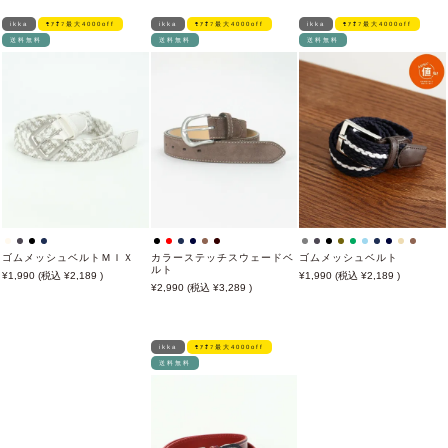
ikka
ﾓｱｵﾌ最大4000off
ikka
ﾓｱｵﾌ最大4000off
ikka
ﾓｱｵﾌ最大4000off
送料無料
送料無料
送料無料
ゴムメッシュベルトＭＩＸ
カラーステッチスウェードベ
ゴムメッシュベルト
ルト
1,990
2,189
1,990
2,189
2,990
3,289
ikka
ﾓｱｵﾌ最大4000off
送料無料