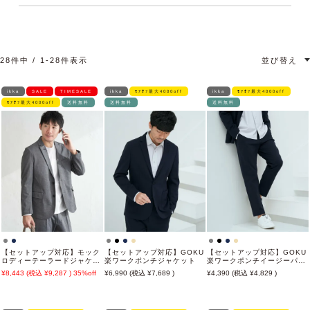
28
件中
1
-
28
件表示
並び替え
ikka
SALE
TIMESALE
ikka
ﾓｱｵﾌ最大4000off
ikka
ﾓｱｵﾌ最大4000off
ﾓｱｵﾌ最大4000off
送料無料
送料無料
送料無料
【セットアップ対応】モック
【セットアップ対応】GOKU
【セットアップ対応】GOKU
ロディーテーラードジャケッ
楽ワークポンチジャケット
楽ワークポンチイージーパン
ト
ツ
8,443
9,287
35%off
6,990
7,689
4,390
4,829