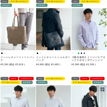
ikka
ﾓｱｵﾌ最大4000off
ikka
ﾓｱｵﾌ最大4000off
ikka
ﾓｱｵﾌ最大4000off
送料無料
送料無料
送料無料
イントレチャートトートバッ
イントレチャートショルダー
【吸水速乾】イージーケアオ
グ
バッグ
ックスボタンダウンシャツ
5,290
5,819
4,990
5,489
2,990
3,289
ikka
SALE
TIMESALE
ikka
ﾓｱｵﾌ最大4000off
ikka
SALE
TIMESALE
ﾓｱｵﾌ最大4000off
送料無料
送料無料
ﾓｱｵﾌ最大4000off
送料無料