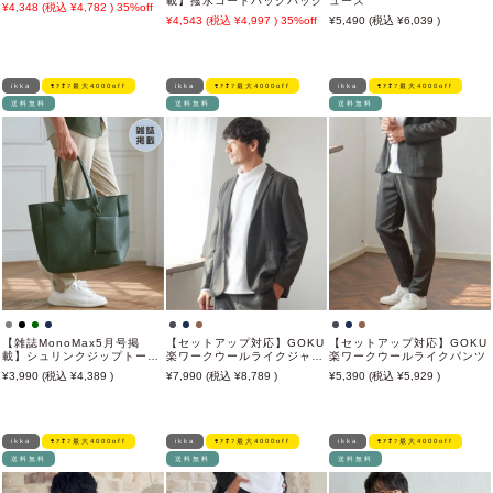
載】撥水コートバックパック
ューズ
4,348
4,782
35%off
4,543
4,997
35%off
5,490
6,039
ikka
ﾓｱｵﾌ最大4000off
ikka
ﾓｱｵﾌ最大4000off
ikka
ﾓｱｵﾌ最大4000off
送料無料
送料無料
送料無料
【雑誌MonoMax5月号掲
【セットアップ対応】GOKU
【セットアップ対応】GOKU
載】シュリンクジップトート
楽ワークウールライクジャケ
楽ワークウールライクパンツ
バッグ
ット
3,990
4,389
7,990
8,789
5,390
5,929
ikka
ﾓｱｵﾌ最大4000off
ikka
ﾓｱｵﾌ最大4000off
ikka
ﾓｱｵﾌ最大4000off
送料無料
送料無料
送料無料