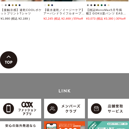
【接触冷感】速乾COOLポケ
【吸水速乾／イージーケア】
【雑誌MonoMax5月号掲
ットプリントTシャツ
アーバンドライフルオープン
載】GOKU楽パンツ EASY
ポロシャツ
STRETCH 冷感アンクル【接
1,990
2,189
2,245
2,469
55%off
3,073
3,380
30%off
触冷感】「小泉孝太郎さん着
用モデル」
LINK