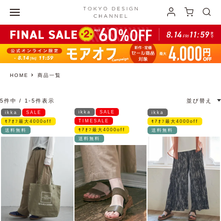
HOME
商品一覧
5
件中
1
-
5
件表示
並び替え
ikka
SALE
ikka
SALE
ikka
TIMESALE
ﾓｱｵﾌ最大4000off
ﾓｱｵﾌ最大4000off
ﾓｱｵﾌ最大4000off
送料無料
送料無料
送料無料