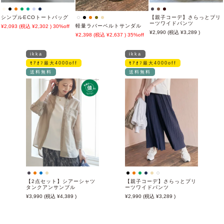
シンプルECOトートバッグ
【親子コーデ】さらっとプリ
ーツワイドパンツ
軽量ラバーベルトサンダル
2,093
2,302
30%off
2,990
3,289
2,398
2,637
35%off
ikka
ikka
ﾓｱｵﾌ最大4000off
ﾓｱｵﾌ最大4000off
送料無料
送料無料
【2点セット】シアーシャツ
【親子コーデ】さらっとプリ
タンクアンサンブル
ーツワイドパンツ
3,990
4,389
2,990
3,289