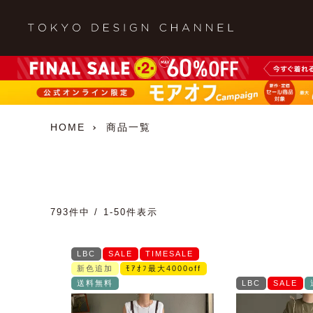
HOME
商品一覧
793
件中
1
-
50
件表示
LBC
SALE
TIMESALE
新色追加
ﾓｱｵﾌ最大4000off
送料無料
LBC
SALE