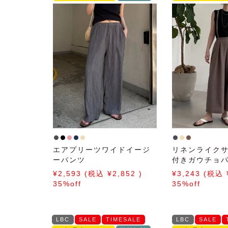
エアプリーツワイドイージ
リネンライク
ーパンツ
付きガウチョ
2,593
2,852
3,243
35%off
35%off
LBC
SALE
TIMESALE
LBC
SALE