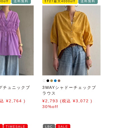
0off
送料無料
ﾓｱｵﾌ最大4000off
送料無料
グチュニックブ
3WAYシャドーチェックブ
ラウス
2,764
2,793
3,072
30%off
E
TIMESALE
LBC
SALE