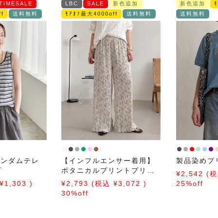
TIMESALE
LBC
SALE
新色追加
新色追加
f
送料無料
ﾓｱｵﾌ最大4000off
送料無料
送料無料
ランダムテレ
【インフルエンサー着用】
製品染めプ
プ
ボタニカルプリントプリー
2,542
ツパンツ
1,303
2,793
3,072
25%off
30%off