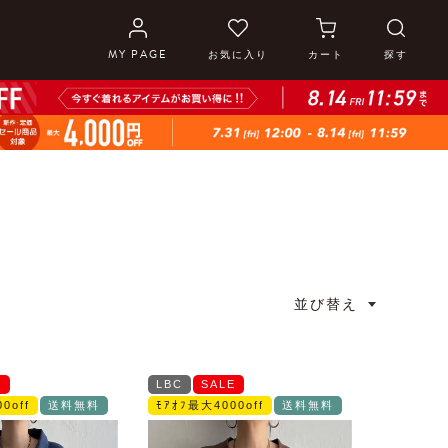
MY PAGE
お気に入り
カート
探す
並び替え
E
LBC
SALE
0off
送料無料
ﾓｱｵﾌ最大4000off
送料無料