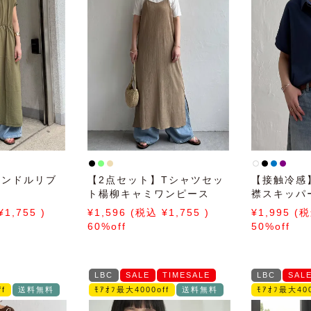
ピンドルリブ
【2点セット】Tシャツセッ
【接触冷感
ト楊柳キャミワンピース
襟スキッパ
1,755
1,596
1,755
1,995
60%off
50%off
LBC
SALE
TIMESALE
LBC
SAL
f
送料無料
ﾓｱｵﾌ最大4000off
送料無料
ﾓｱｵﾌ最大400