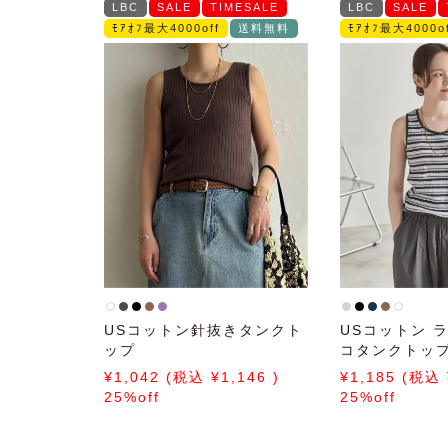
LBC
SALE
TIMESALE
LBC
SALE
ﾓｱｵﾌ最大4000off
送料無料
ﾓｱｵﾌ最大4000of
USコットン針抜きタンクト
USコットン 
ップ
コタンクトッ
1,042
1,146
1,185
25%off
25%off