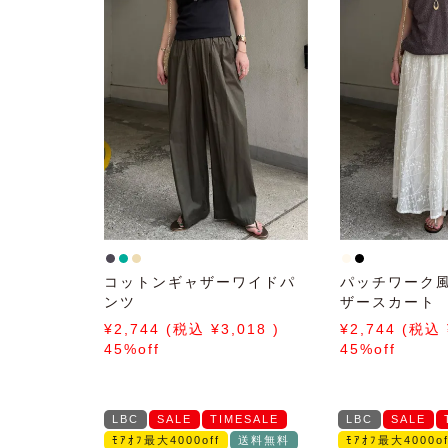
コットンギャザーワイドパ
パッチワーク
ンツ
ザースカート
2,744
3,018
2,744
45%off
45%off
LBC
SALE
TIMESALE
LBC
SALE
ﾓｱｵﾌ最大4000off
送料無料
ﾓｱｵﾌ最大4000of