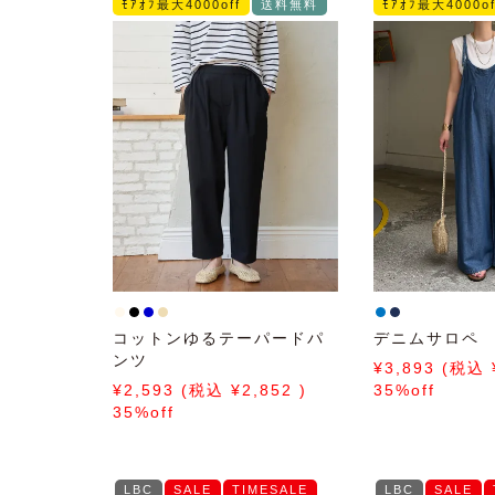
ﾓｱｵﾌ最大4000off
送料無料
ﾓｱｵﾌ最大4000of
コットンゆるテーパードパ
デニムサロペ
ンツ
3,893
2,593
2,852
35%off
35%off
LBC
SALE
TIMESALE
LBC
SALE