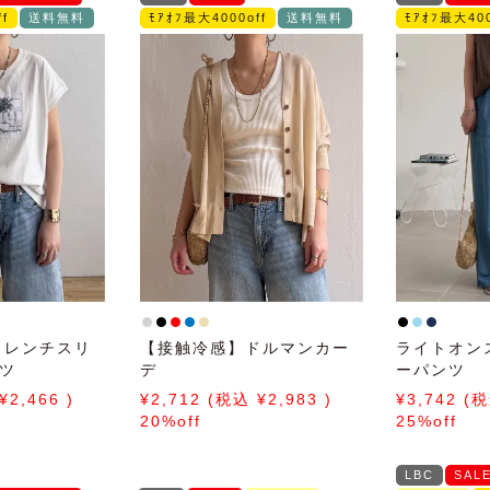
f
送料無料
ﾓｱｵﾌ最大4000off
送料無料
ﾓｱｵﾌ最大400
フレンチスリ
【接触冷感】ドルマンカー
ライトオン
ツ
デ
ーパンツ
2,466
2,712
2,983
3,742
20%off
25%off
LBC
SAL