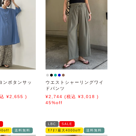
ヨンボタンサッ
ウエストシャーリングワイ
ドパンツ
2,655
2,744
3,018
45%off
E
LBC
SALE
0off
送料無料
ﾓｱｵﾌ最大4000off
送料無料