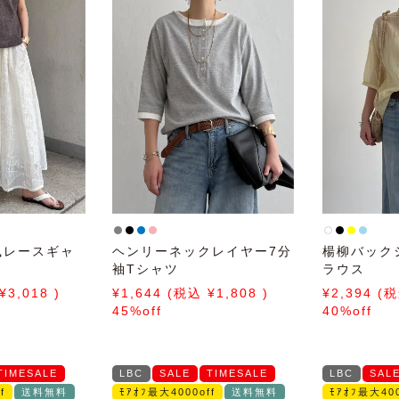
風レースギャ
ヘンリーネックレイヤー7分
楊柳バック
袖Tシャツ
ラウス
3,018
1,644
1,808
2,394
45%off
40%off
TIMESALE
LBC
SALE
TIMESALE
LBC
SAL
f
送料無料
ﾓｱｵﾌ最大4000off
送料無料
ﾓｱｵﾌ最大400