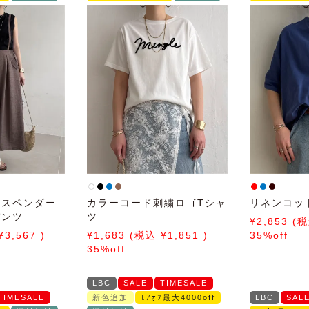
サスペンダー
カラーコード刺繍ロゴTシャ
リネンコッ
パンツ
ツ
2,853
3,567
1,683
1,851
35%off
35%off
LBC
SALE
TIMESALE
TIMESALE
新色追加
ﾓｱｵﾌ最大4000off
LBC
SAL