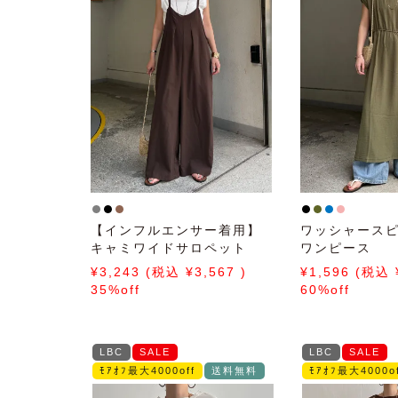
【インフルエンサー着用】
ワッシャース
キャミワイドサロペット
ワンピース
3,243
3,567
1,596
35%off
60%off
LBC
SALE
LBC
SALE
ﾓｱｵﾌ最大4000off
送料無料
ﾓｱｵﾌ最大4000of