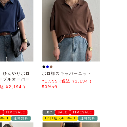
】ひんやりポロ
ポロ襟スキッパーニット
ープルオーバー
1,995
2,194
2,194
50%off
E
TIMESALE
LBC
SALE
TIMESALE
0off
送料無料
ﾓｱｵﾌ最大4000off
送料無料