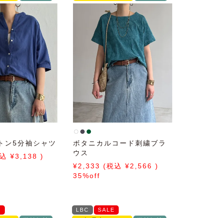
トン5分袖シャツ
ボタニカルコード刺繍ブラ
ウス
3,138
2,333
2,566
35%off
E
LBC
SALE