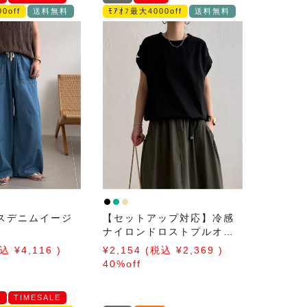
0off
送料無料
ﾓｱｵﾌ最大4000off
送料無料
スデニムイージ
【セットアップ対応】冷感
ナイロンドロストプルオー
バー
4,116
2,154
2,369
40%off
E
TIMESALE