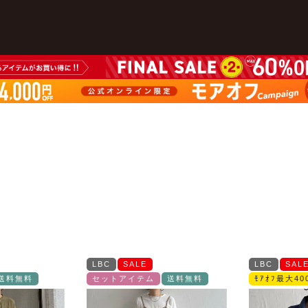
LBC
SALE
LBC
SAL
送料無料
セットアイテム
送料無料
ﾓｱｵﾌ最大400