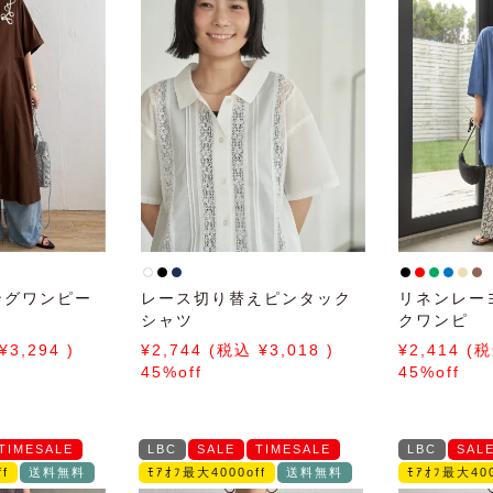
ングワンピー
レース切り替えピンタック
リネンレー
シャツ
クワンピ
3,294
2,744
3,018
2,414
45%off
45%off
TIMESALE
LBC
SALE
TIMESALE
LBC
SAL
f
送料無料
ﾓｱｵﾌ最大4000off
送料無料
ﾓｱｵﾌ最大400