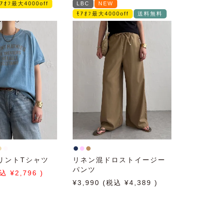
ﾓｱｵﾌ最大4000off
LBC
NEW
ﾓｱｵﾌ最大4000off
送料無料
リントTシャツ
リネン混ドロストイージー
パンツ
2,796
3,990
4,389