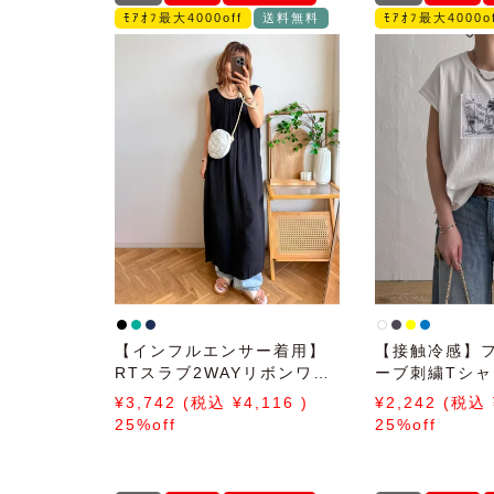
ﾓｱｵﾌ最大4000off
送料無料
ﾓｱｵﾌ最大4000of
【インフルエンサー着用】
【接触冷感】
RTスラブ2WAYリボンワン
ーブ刺繍Tシャ
ピース
3,742
4,116
2,242
25%off
25%off