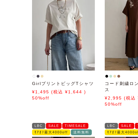
GirlプリントビッグTシャツ
コード刺繍ロ
ス
1,495
1,644
50%off
2,995
50%off
LBC
SALE
TIMESALE
LBC
SALE
ﾓｱｵﾌ最大4000off
送料無料
ﾓｱｵﾌ最大4000of