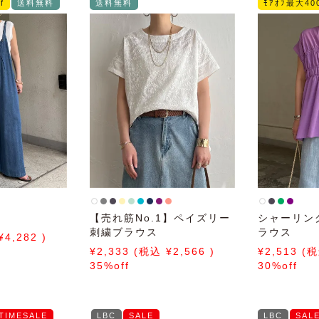
f
送料無料
送料無料
ﾓｱｵﾌ最大400
【売れ筋No.1】ペイズリー
シャーリン
刺繍ブラウス
ラウス
4,282
2,333
2,566
2,513
35%off
30%off
TIMESALE
LBC
SALE
LBC
SAL