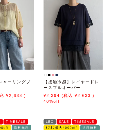
シャーリングブ
【接触冷感】レイヤードレ
ースプルオーバー
2,633
2,394
2,633
40%off
E
TIMESALE
LBC
SALE
TIMESALE
0off
送料無料
ﾓｱｵﾌ最大4000off
送料無料