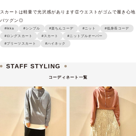
スカートは軽量で光沢感があります👏ウエストがゴムで履き心地
バツグン◎
#ikka
#シンプル
#楽ちんコーデ
#ニット
#低身長コーデ
#ロングスカート
#スカート
#ニットプルオーバー
#プリーツスカート
#ハイネック
STAFF STYLING
コーディネート一覧