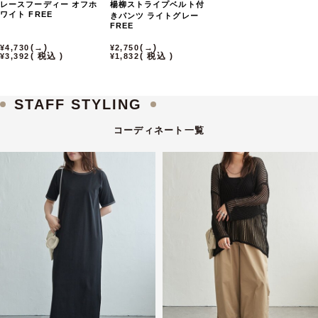
レースフーディー
オフホ
楊柳ストライプベルト付
ワイト
FREE
きパンツ
ライトグレー
FREE
→
→
4,730
2,750
税込
税込
3,392
1,832
STAFF STYLING
コーディネート一覧