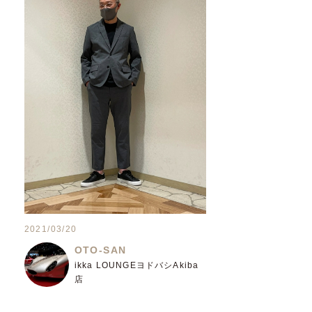
2021/03/20
OTO-SAN
ikka LOUNGEヨドバシAkiba
店