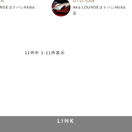
AN
OTO-SAN
OUNGEヨドバシAkiba
ikka LOUNGEヨドバシAkiba
店
11
件中
1
-
11
件表示
LINK