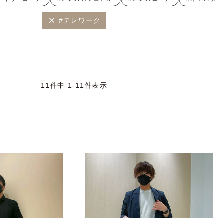
#テレワーク
11
件中
1
-
11
件表示