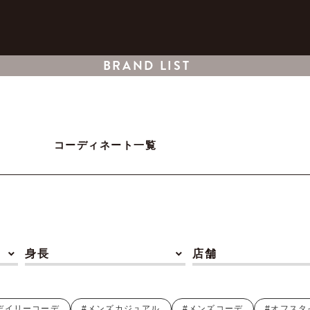
BRAND LIST
コーディネート一覧
身長
店舗
デイリーコーデ
#メンズカジュアル
#メンズコーデ
#オフスタ