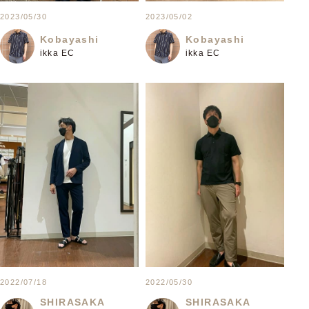
2023/05/30
2023/05/02
Kobayashi
Kobayashi
ikka EC
ikka EC
2022/07/18
2022/05/30
SHIRASAKA
SHIRASAKA