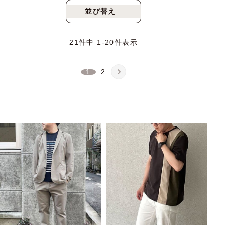
並び替え
新着順
人気順
21
件中
1
-
20
件表示
1
2