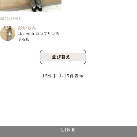
2021/08/08
おかもん
Lbc with Lifeプリコ西
明石店
並び替え
新着順
人気順
15
件中
1
-
15
件表示
LINK