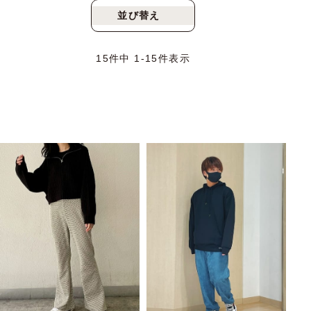
並び替え
新着順
人気順
15
件中
1
-
15
件表示