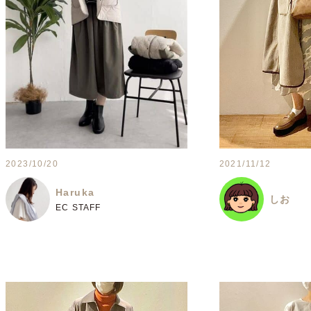
2023/10/20
2021/11/12
Haruka
しお
EC STAFF