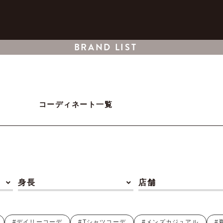
BRAND LIST
コーディネート一覧
身長
店舗
#デイリーコーデ
#Tシャツコーデ
#メンズカジュアル
#