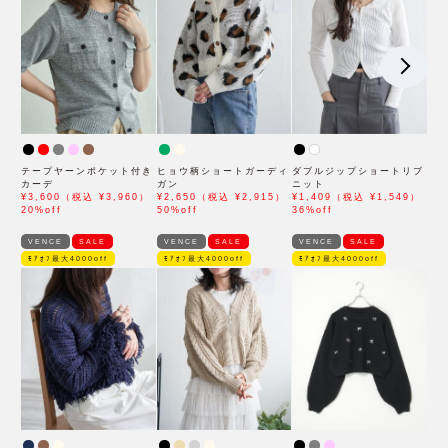
テープヤーンポケット付き
ヒョウ柄ショートガーディ
ダブルジップショートリブ
カーデ
ガン
ニット
¥3,600（税込 ¥3,960）
¥2,650（税込 ¥2,915）
¥1,409（税込 ¥1,549）
20%off
50%off
36%off
VENCE
SALE
VENCE
SALE
VENCE
SALE
ﾓｱｵﾌ最大4000off
ﾓｱｵﾌ最大4000off
ﾓｱｵﾌ最大4000off