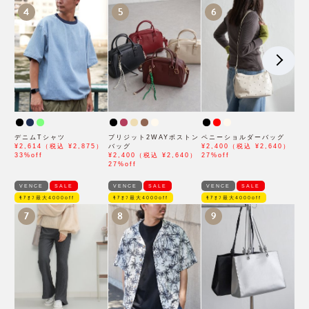
4
5
6
デニムTシャツ
ブリジット2WAYボストン
ペニーショルダーバッグ
¥2,614（税込 ¥2,875）
バッグ
¥2,400（税込 ¥2,640）
33%off
¥2,400（税込 ¥2,640）
27%off
27%off
VENCE
SALE
VENCE
SALE
VENCE
SALE
ﾓｱｵﾌ最大4000off
ﾓｱｵﾌ最大4000off
ﾓｱｵﾌ最大4000off
7
8
9