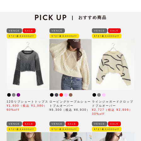
PICK UP
おすすめ商品
|
VENCE
SALE
VENCE
VENCE
SALE
ﾓｱｵﾌ最大4000off
ﾓｱｵﾌ最大4000off
ﾓｱｵﾌ最大4000off
12Gリブショートトップス
ロービングケーブルショー
ラインジャガードクロップ
¥1,800（税込 ¥1,980）
トプルオーバー
ドプルオーバー
60%off
¥6,300（税込 ¥6,930）
¥2,727（税込 ¥2,999）
30%off
VENCE
SALE
VENCE
SALE
VENCE
SALE
ﾓｱｵﾌ最大4000off
ﾓｱｵﾌ最大4000off
ﾓｱｵﾌ最大4000off