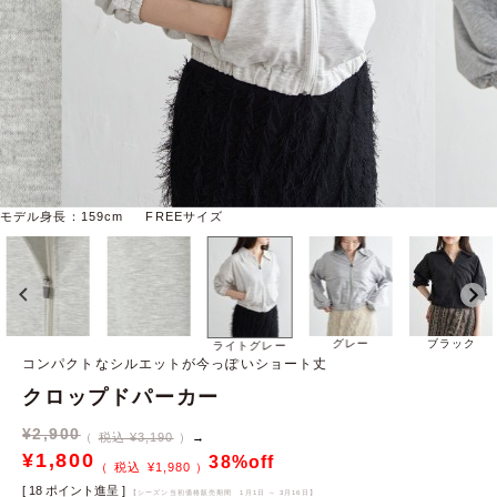
モデル身長：159cm FREEサイズ
グレー
ブラック
ライトグレー
コンパクトなシルエットが今っぽいショート丈
クロップドパーカー
¥
2,900
税込 ¥3,190
→
¥
1,800
38%off
¥
1,980
[
18
ポイント進呈 ]
【シーズン当初価格販売期間
1月1日 ～ 3月16日
】