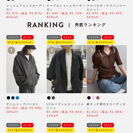
メッシュフリンジカーディ
ケーブルショートカーディ
アルパカタッチスパンコー
ガン
ガン
ルニット
¥3,523（税込 ¥3,875）
¥1,960（税込 ¥2,156）
¥2,950（税込 ¥3,245）
40%off
60%off
50%off
RANKING
売筋ランキング
|
VENCE
SALE
VENCE
SALE
VENCE
SALE
ﾓｱｵﾌ最大4000off
ﾓｱｵﾌ最大4000off
ﾓｱｵﾌ最大4000off
1
2
3
デニムジップパーカー
LCルーズシルエットジャ
麻タッチ襟付きカーディガ
¥5,363（税込 ¥5,899）
ケット
ン
28%off
¥4,368（税込 ¥4,804）
¥2,631（税込 ¥2,894）
12%off
39%off
VENCE
SALE
VENCE
SALE
VENCE
SALE
ﾓｱｵﾌ最大4000off
ﾓｱｵﾌ最大4000off
ﾓｱｵﾌ最大4000off