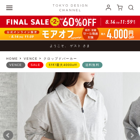
ようこそ、 ゲスト さま
HOME
VENCE
クロップドパーカー
VENCE
SALE
ﾓｱｵﾌ最大4000off
送料無料