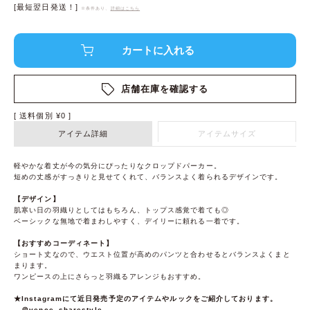
[最短翌日発送！]
※条件あり、
詳細はこちら
店舗在庫を確認する
送料個別
¥
0
アイテム詳細
アイテムサイズ
軽やかな着丈が今の気分にぴったりなクロップドパーカー。
短めの丈感がすっきりと見せてくれて、バランスよく着られるデザインです。
【デザイン】
肌寒い日の羽織りとしてはもちろん、トップス感覚で着ても◎
ベーシックな無地で着まわしやすく、デイリーに頼れる一着です。
【おすすめコーディネート】
ショート丈なので、ウエスト位置が高めのパンツと合わせるとバランスよくまと
まります。
ワンピースの上にさらっと羽織るアレンジもおすすめ。
★Instagramにて近日発売予定のアイテムやルックをご紹介しております。
＠vence_sharestyle