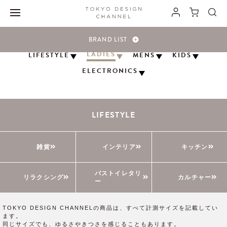
BRAND LIST
LADIES
LIFESTYLE
MENS
KIDS
ELECTRONICS
採寸ガイド
LIFESTYLE
雑貨
インテリア
キッチン
DETAIL OF MEASURING
バストイレタリ
リラクシング
カルチャー
ー
TOKYO DESIGN CHANNELの商品は、すべて計測サイズを記載してい
ます。
同じサイズでも、ゆるさやきつさを感じることもあります。