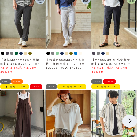
【雑誌MonoMax5月号掲
【雑誌MonoMax5月号掲
【MonoMax × 小泉孝太
載】GOKU楽パンツ EASY
載】接触冷感イージー5ポケ
郎】GOKU楽 AIRクロップ
STRETCH 冷感アンクル
¥3,073（税込 ¥3,380）
ット
¥3,990（税込 ¥4,389）
ドパンツ「小泉孝太郎さん着
¥2,514（税込 ¥2,765）
【接触冷感】「小泉孝太郎さ
30%off
用モデル」
40%off
ん着用モデル」
LBC
NEW
ikka
SALE
ﾓｱｵﾌ最大4000off
SALE
ikka
ﾓｱｵﾌ最大4000off
ﾓｱｵﾌ最大4000off