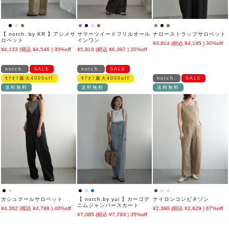
【 notch. by KR 】アシメサ
サマーツイードフリルオール
ナローストラップサロペット
ロペット
インワン
3,814
4,195
30%off
4,133
4,546
35%off
5,816
6,397
20%off
notch.
SALE
notch.
SALE
ﾓｱｵﾌ最大4000off
ﾓｱｵﾌ最大4000off
notch.
SALE
送料無料
送料無料
送料無料
カシュクールサロペット
【 notch.by yui 】カーゴデ
ナイロンコンビネゾン
ニムジャンパースカート
4,362
4,798
40%off
2,390
2,629
67%off
7,085
7,793
35%off