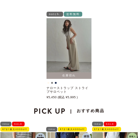
notch.
送料無料
在庫切れ
ナローストラップ ストライ
プサロペット
5,450
5,995
PICK UP
おすすめ商品
|
ikka
SALE
ikka
SALE
ﾓｱｵﾌ最大4000off
ikka
ﾓｱｵﾌ最大4000off
ﾓｱｵﾌ最大4000off