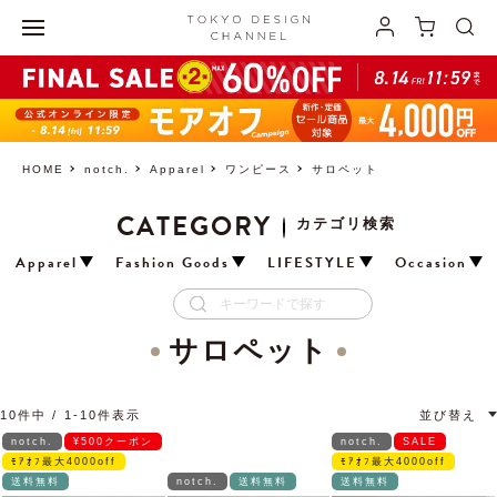
HOME
notch.
Apparel
ワンピース
サロペット
CATEGORY
カテゴリ検索
Apparel
Fashion Goods
LIFESTYLE
Occasion
サロペット
10
件中
1
-
10
件表示
並び替え
notch.
¥500クーポン
notch.
SALE
ﾓｱｵﾌ最大4000off
ﾓｱｵﾌ最大4000off
送料無料
notch.
送料無料
送料無料