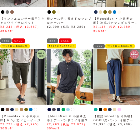
【インフルエンサー着用】キ
裾レース切り替えドルマンプ
【MonoMax × 小泉孝太
ャミワイドサロペット
ルオーバー
郎】冷感パナマレギュラーカ
¥3,243（税込 ¥3,567）
¥2,990（税込 ¥3,289）
ラー半袖シャツ「小泉孝太郎
¥2,145（税込 ¥2,359）
35%off
さん着用モデル」
50%off
ikka
SALE
ikka
SALE
ﾓｱｵﾌ最大4000off
ﾓｱｵﾌ最大4000off
ikka
ﾓｱｵﾌ最大4000off
【MonoMax × 小泉孝太
【MonoMax × 小泉孝太
【雑誌InRed6月号掲載】
郎】6.5分丈ドビーイージー
郎】アーバンドライ冷感スイ
GOKU楽パンツ 冷感テーパ
ハーフパンツ「小泉孝太郎さ
¥2,723（税込 ¥2,995）
スボタンダウンポロシャツ
¥2,793（税込 ¥3,072）
ード【接触冷感】
¥2,990（税込 ¥3,289）
ん着用モデル」
30%off
「小泉孝太郎さん着用モデ
30%off
ル」