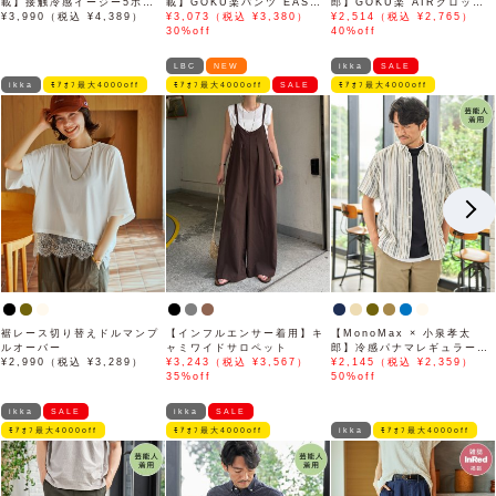
載】接触冷感イージー5ポケ
載】GOKU楽パンツ EASY
郎】GOKU楽 AIRクロップ
ット
¥3,990（税込 ¥4,389）
STRETCH 冷感アンクル
¥3,073（税込 ¥3,380）
ドパンツ「小泉孝太郎さん着
¥2,514（税込 ¥2,765）
【接触冷感】「小泉孝太郎さ
30%off
用モデル」
40%off
ん着用モデル」
LBC
NEW
ikka
SALE
ikka
ﾓｱｵﾌ最大4000off
ﾓｱｵﾌ最大4000off
SALE
ﾓｱｵﾌ最大4000off
裾レース切り替えドルマンプ
【インフルエンサー着用】キ
【MonoMax × 小泉孝太
ルオーバー
ャミワイドサロペット
郎】冷感パナマレギュラーカ
¥2,990（税込 ¥3,289）
¥3,243（税込 ¥3,567）
ラー半袖シャツ「小泉孝太郎
¥2,145（税込 ¥2,359）
35%off
さん着用モデル」
50%off
ikka
SALE
ikka
SALE
ﾓｱｵﾌ最大4000off
ﾓｱｵﾌ最大4000off
ikka
ﾓｱｵﾌ最大4000off