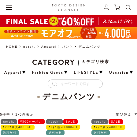
HOME
notch.
Apparel
パンツ
デニムパンツ
CATEGORY
カテゴリ検索
Apparel
Fashion Goods
LIFESTYLE
Occasion
デニムパンツ
5
件中
1
-
5
件表示
並び替え
notch.
¥500クーポン
notch.
SALE
notch.
SALE
ﾓｱｵﾌ最大4000off
ﾓｱｵﾌ最大4000off
ﾓｱｵﾌ最大4000off
送料無料
送料無料
送料無料