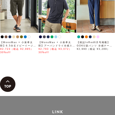
【MonoMax × 小泉孝太
【MonoMax × 小泉孝太
【雑誌InRed6月号掲載】
郎】6.5分丈ドビーイージー
郎】アーバンドライ冷感スイ
GOKU楽パンツ 冷感テーパ
ハーフパンツ「小泉孝太郎さ
¥2,723（税込 ¥2,995）
スボタンダウンポロシャツ
¥2,793（税込 ¥3,072）
ード【接触冷感】
¥2,990（税込 ¥3,289）
ん着用モデル」
30%off
「小泉孝太郎さん着用モデ
30%off
ル」
LINK