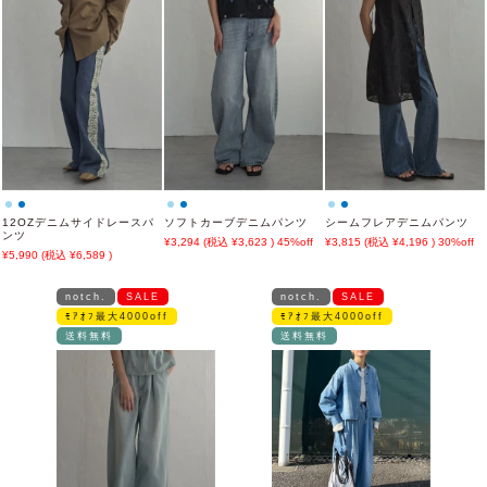
12OZデニムサイドレースパ
ソフトカーブデニムパンツ
シームフレアデニムパンツ
ンツ
3,294
3,623
45%off
3,815
4,196
30%off
5,990
6,589
notch.
SALE
notch.
SALE
ﾓｱｵﾌ最大4000off
ﾓｱｵﾌ最大4000off
送料無料
送料無料