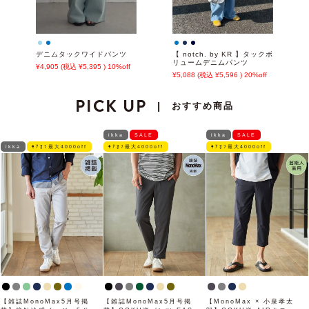
デニムタックワイドパンツ
【 notch. by KR 】タックボ
リュームデニムパンツ
4,905
5,395
10%off
5,088
5,596
20%off
PICK UP
おすすめ商品
|
ikka
SALE
ikka
SALE
ikka
ﾓｱｵﾌ最大4000off
ﾓｱｵﾌ最大4000off
ﾓｱｵﾌ最大4000off
【雑誌MonoMax5月号掲
【雑誌MonoMax5月号掲
【MonoMax × 小泉孝太