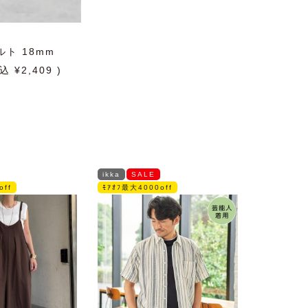
ト 18mm
2,409
ikka
SALE
off
ﾓｱｵﾌ最大4000off