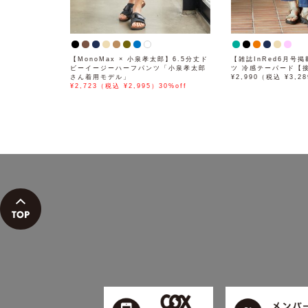
【MonoMax × 小泉孝太郎】6.5分丈ド
【雑誌InRed6月号
ビーイージーハーフパンツ「小泉孝太郎
ツ 冷感テーパード【
さん着用モデル」
¥2,990（税込 ¥3,2
¥2,723（税込 ¥2,995）30%off