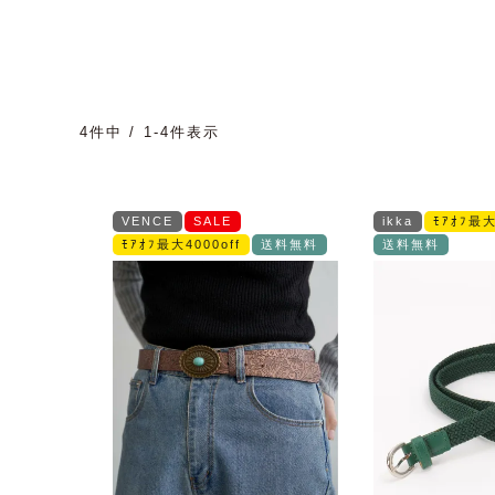
4
件中
1
-
4
件表示
VENCE
SALE
ikka
ﾓｱｵﾌ最大
ﾓｱｵﾌ最大4000off
送料無料
送料無料