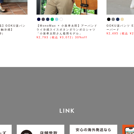
掲載】GOKU楽パン
【MonoMax × 小泉孝太郎】アーバンド
GOKU楽パンツ E
接触冷感】
ライ冷感スイスボタンダウンポロシャツ
ーパード
89）
「小泉孝太郎さん着用モデル」
¥2,495（税込 ¥2
¥2,793（税込 ¥3,072）30%off
LINK