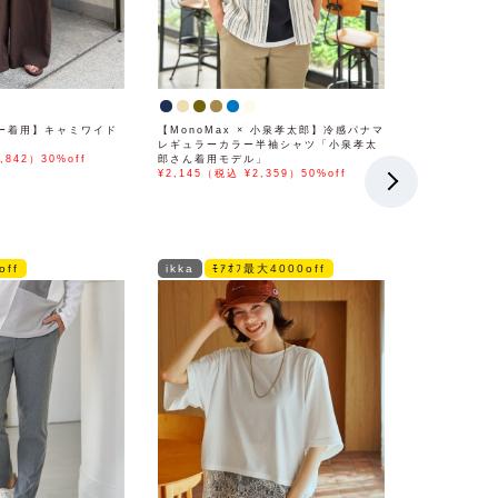
ー着用】キャミワイド
【MonoMax × 小泉孝太郎】冷感パナマ
レギュラーカラー半袖シャツ「小泉孝太
,842）30%off
郎さん着用モデル」
¥2,145（税込 ¥2,359）50%off
off
ikka
ﾓｱｵﾌ最大4000off