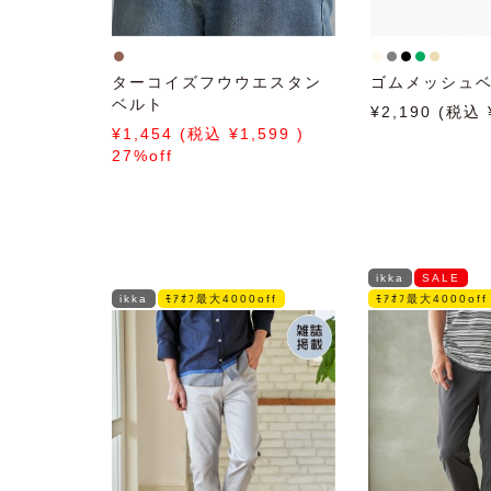
ターコイズフウウエスタン
ゴムメッシュベ
ベルト
2,190
1,454
1,599
27%off
ikka
SALE
ikka
ﾓｱｵﾌ最大4000off
ﾓｱｵﾌ最大4000off