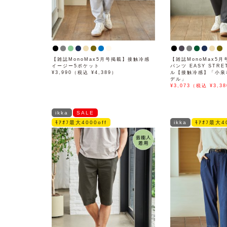
【雑誌MonoMax5月号掲載】接触冷感
【雑誌MonoMax5月
イージー5ポケット
パンツ EASY STR
¥3,990（税込 ¥4,389）
ル【接触冷感】「小泉
デル」
¥3,073（税込 ¥3,38
ikka
SALE
ﾓｱｵﾌ最大4000off
ikka
ﾓｱｵﾌ最大40