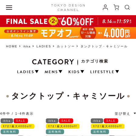
HOME
ikka
LADIES
カットソー
タンクトップ・キャミソール
CATEGORY
カテゴリ検索
LADIES
MENS
KIDS
LIFESTYLE
タンクトップ・キャミソール
4
件中
1
-
4
件表示
並び替え
ikka
SALE
ikka
SALE
ikka
SALE
ﾓｱｵﾌ最大4000off
ﾓｱｵﾌ最大4000off
ﾓｱｵﾌ最大4000off
送料無料
送料無料
送料無料