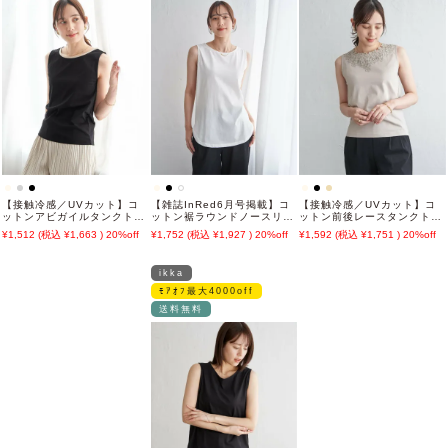
【接触冷感／UVカット】コ
【雑誌InRed6月号掲載】コ
【接触冷感／UVカット】コ
ットンアビガイルタンクトッ
ットン裾ラウンドノースリプ
ットン前後レースタンクトッ
プ
ルオーバー【接触冷感】
プ
1,512
1,663
20%off
1,752
1,927
20%off
1,592
1,751
20%off
ikka
ﾓｱｵﾌ最大4000off
送料無料