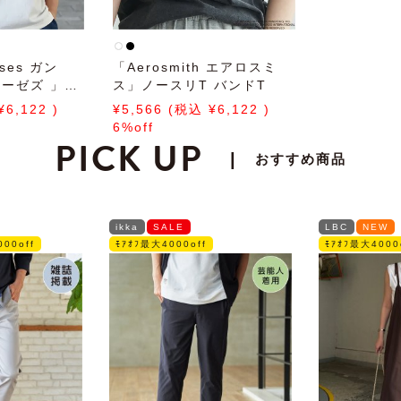
oses ガン
「Aerosmith エアロスミ
ーゼズ 」ノ
ス」ノースリT バンドT
ドT
6,122
5,566
6,122
6%off
PICK UP
|
おすすめ商品
ikka
SALE
LBC
NEW
00off
ﾓｱｵﾌ最大4000off
ﾓｱｵﾌ最大4000