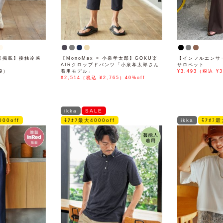
月号掲載】接触冷感
【MonoMax × 小泉孝太郎】GOKU楽
【インフルエンサ
AIRクロップドパンツ「小泉孝太郎さん
サロペット
89）
着用モデル」
¥3,493（税込 ¥3
¥2,514（税込 ¥2,765）40%off
ikka
SALE
00off
ﾓｱｵﾌ最大4000off
ikka
ﾓｱｵﾌ最