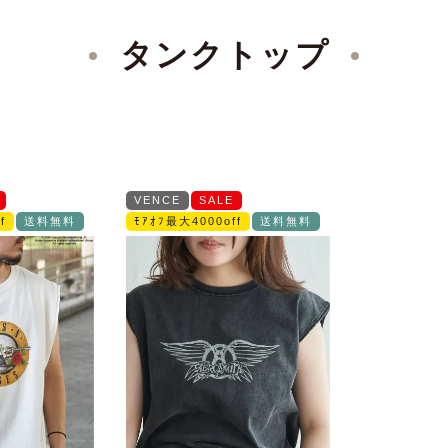
タンクトップ
VENCE
SALE
f
送料無料
ﾓｱｵﾌ最大4000off
送料無料