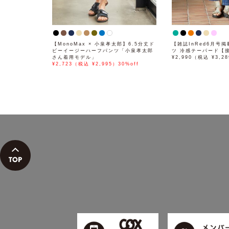
【MonoMax × 小泉孝太郎】6.5分丈ド
【雑誌InRed6月号
ビーイージーハーフパンツ「小泉孝太郎
ツ 冷感テーパード【
さん着用モデル」
¥2,990（税込 ¥3,2
¥2,723（税込 ¥2,995）30%off