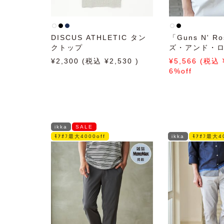
DISCUS ATHLETIC タン
「Guns N' R
クトップ
ズ・アンド・ロ
ースリＴ バン
2,300
2,530
5,566
6%off
ikka
SALE
ﾓｱｵﾌ最大4000off
ikka
ﾓｱｵﾌ最大40