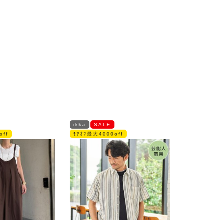
ikka
SALE
off
ﾓｱｵﾌ最大4000off