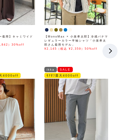
ー着用】キャミワイド
【MonoMax × 小泉孝太郎】冷感パナマ
レギュラーカラー半袖シャツ「小泉孝太
,842）30%off
郎さん着用モデル」
¥2,145（税込 ¥2,359）50%off
ikka
SALE
大4000off
ﾓｱｵﾌ最大4000off