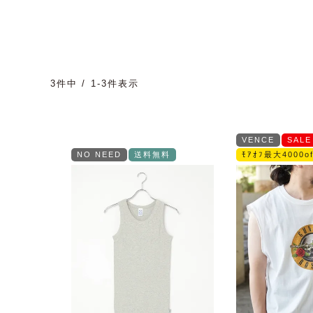
3
件中
1
-
3
件表示
VENCE
SALE
NO NEED
送料無料
ﾓｱｵﾌ最大4000of