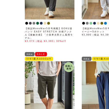
【雑誌MonoMax5月号掲載】GOKU楽
【雑誌MonoMax5
パンツ EASY STRETCH 冷感アンク
イージー5ポケット
ル【接触冷感】「小泉孝太郎さん着用モ
¥3,990（税込 ¥4,3
デル」
¥3,073（税込 ¥3,380）30%off
ikka
SALE
ﾓｱｵﾌ最大4000off
ikka
ﾓｱｵﾌ最大40