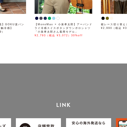
掲載】GOKU楽パン
【MonoMax × 小泉孝太郎】アーバンド
裾レース切り替え
接触冷感】
ライ冷感スイスボタンダウンポロシャツ
¥2,990（税込 ¥3
89）
「小泉孝太郎さん着用モデル」
¥2,793（税込 ¥3,072）30%off
LINK