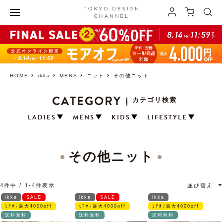
HOME
ikka
MENS
ニット
その他ニット
CATEGORY
カテゴリ検索
LADIES
MENS
KIDS
LIFESTYLE
その他ニット
4
件中
1
-
4
件表示
並び替え
ikka
SALE
ikka
SALE
ikka
ﾓｱｵﾌ最大4000off
ﾓｱｵﾌ最大4000off
ﾓｱｵﾌ最大4000off
送料無料
送料無料
送料無料