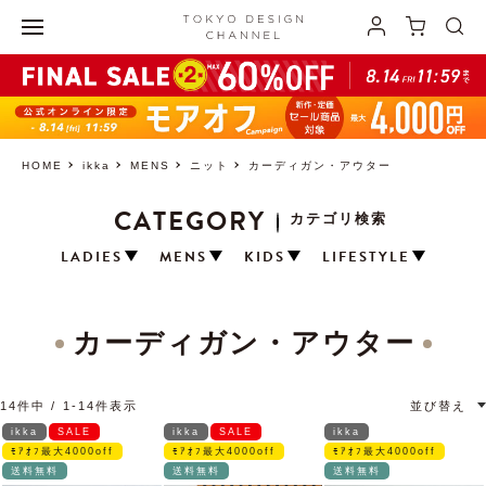
HOME
ikka
MENS
ニット
カーディガン・アウター
CATEGORY
カテゴリ検索
LADIES
MENS
KIDS
LIFESTYLE
カーディガン・アウター
14
件中
1
-
14
件表示
並び替え
ikka
SALE
ikka
SALE
ikka
ﾓｱｵﾌ最大4000off
ﾓｱｵﾌ最大4000off
ﾓｱｵﾌ最大4000off
送料無料
送料無料
送料無料