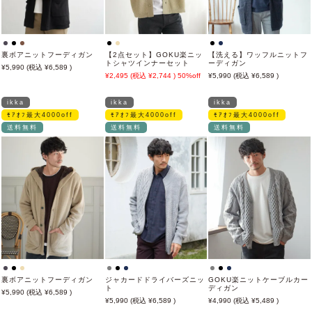
裏ボアニットフーディガン
【2点セット】GOKU楽ニッ
【洗える】ワッフルニットフ
トシャツインナーセット
ーディガン
5,990
6,589
2,495
2,744
50%off
5,990
6,589
ikka
ikka
ikka
ﾓｱｵﾌ最大4000off
ﾓｱｵﾌ最大4000off
ﾓｱｵﾌ最大4000off
送料無料
送料無料
送料無料
裏ボアニットフーディガン
ジャカードドライバーズニッ
GOKU楽ニットケーブルカー
ト
ディガン
5,990
6,589
5,990
6,589
4,990
5,489