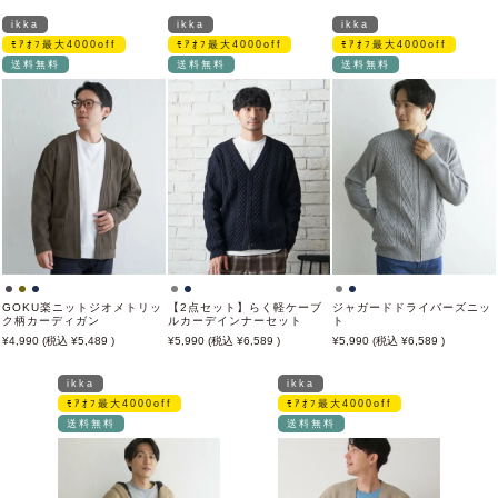
ikka
ikka
ikka
ﾓｱｵﾌ最大4000off
ﾓｱｵﾌ最大4000off
ﾓｱｵﾌ最大4000off
送料無料
送料無料
送料無料
GOKU楽ニットジオメトリッ
【2点セット】らく軽ケーブ
ジャガードドライバーズニッ
ク柄カーディガン
ルカーデインナーセット
ト
4,990
5,489
5,990
6,589
5,990
6,589
ikka
ikka
ﾓｱｵﾌ最大4000off
ﾓｱｵﾌ最大4000off
送料無料
送料無料