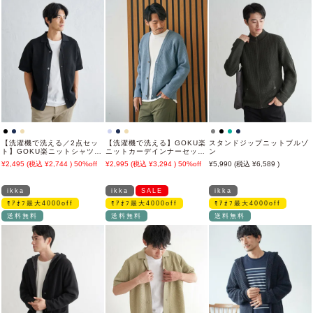
【洗濯機で洗える／2点セッ
【洗濯機で洗える】GOKU楽
スタンドジップニットブルゾ
ト】GOKU楽ニットシャツイ
ニットカーデインナーセット
ン
ンナーセット
【2点セット】
2,495
2,744
50%off
2,995
3,294
50%off
5,990
6,589
ikka
ikka
SALE
ikka
ﾓｱｵﾌ最大4000off
ﾓｱｵﾌ最大4000off
ﾓｱｵﾌ最大4000off
送料無料
送料無料
送料無料