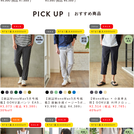
6,990
7,689
5,990
6,589
PICK UP
おすすめ商品
|
ikka
SALE
ikka
SALE
ﾓｱｵﾌ最大4000off
ikka
ﾓｱｵﾌ最大4000off
ﾓｱｵﾌ最大4000off
【雑誌MonoMax5月号掲
【雑誌MonoMax5月号掲
【MonoMax × 小泉孝太
載】GOKU楽パンツ EASY
載】接触冷感イージー5ポケ
郎】GOKU楽 AIRクロップ
STRETCH 冷感アンクル
¥3,073（税込 ¥3,380）
ット
¥3,990（税込 ¥4,389）
ドパンツ「小泉孝太郎さん着
¥2,514（税込 ¥2,765）
【接触冷感】「小泉孝太郎さ
30%off
用モデル」
40%off
ん着用モデル」
LBC
NEW
ikka
SALE
ikka
SALE
ﾓｱｵﾌ最大4000off
SALE
ﾓｱｵﾌ最大4000off
ﾓｱｵﾌ最大4000off