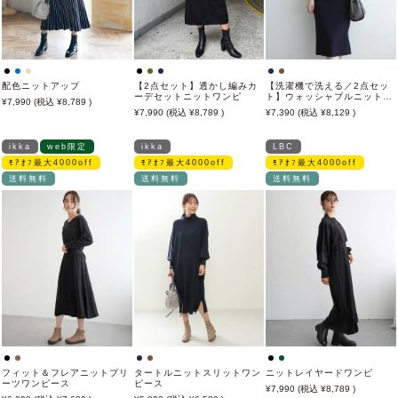
配色ニットアップ
【2点セット】透かし編みカ
【洗濯機で洗える／2点セッ
ーデセットニットワンピ
ト】ウォッシャブルニット
7,990
8,789
SET
7,990
8,789
7,390
8,129
ikka
web限定
ikka
LBC
ﾓｱｵﾌ最大4000off
ﾓｱｵﾌ最大4000off
ﾓｱｵﾌ最大4000off
送料無料
送料無料
送料無料
フィット＆フレアニットプリ
タートルニットスリットワン
ニットレイヤードワンピ
ーツワンピース
ピース
7,990
8,789