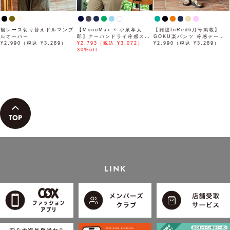
裾レース切り替えドルマンプ
【MonoMax × 小泉孝太
【雑誌InRed6月号掲載】
ルオーバー
郎】アーバンドライ冷感スイ
GOKU楽パンツ 冷感テーパ
¥2,990（税込 ¥3,289）
スボタンダウンポロシャツ
¥2,793（税込 ¥3,072）
ード【接触冷感】
¥2,990（税込 ¥3,289）
「小泉孝太郎さん着用モデ
30%off
ル」
LINK