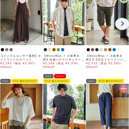
【インフルエンサー着用】キ
【MonoMax × 小泉孝太
【MonoMax × 小泉孝太
ャミワイドサロペット
郎】冷感パナマレギュラーカ
郎】6.5分丈ドビーイージー
¥3,243（税込 ¥3,567）
ラー半袖シャツ「小泉孝太郎
¥2,145（税込 ¥2,359）
ハーフパンツ「小泉孝太郎さ
¥2,723（税込 ¥2,995）
35%off
さん着用モデル」
50%off
ん着用モデル」
30%off
ikka
SALE
ikka
ﾓｱｵﾌ最大4000off
ﾓｱｵﾌ最大4000off
ikka
ﾓｱｵﾌ最大4000off