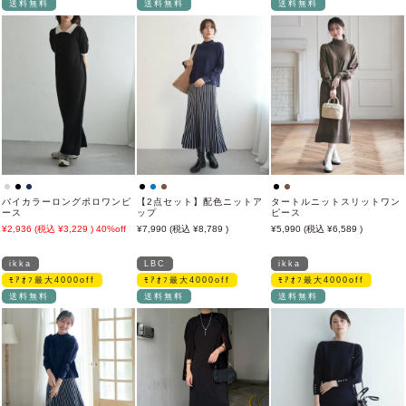
送料無料
送料無料
送料無料
バイカラーロングポロワンピ
【2点セット】配色ニットア
タートルニットスリットワン
ース
ップ
ピース
2,936
3,229
40%off
7,990
8,789
5,990
6,589
ikka
LBC
ikka
ﾓｱｵﾌ最大4000off
ﾓｱｵﾌ最大4000off
ﾓｱｵﾌ最大4000off
送料無料
送料無料
送料無料