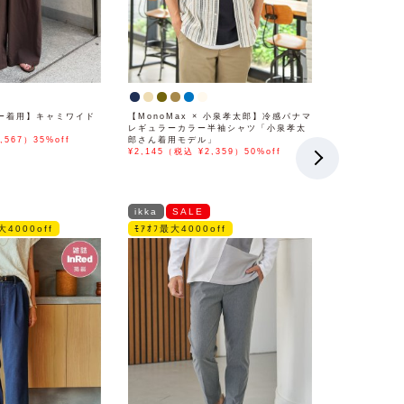
ー着用】キャミワイド
【MonoMax × 小泉孝太郎】冷感パナマ
レギュラーカラー半袖シャツ「小泉孝太
,567）35%off
郎さん着用モデル」
¥2,145（税込 ¥2,359）50%off
ikka
SALE
大4000off
ﾓｱｵﾌ最大4000off