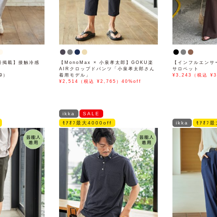
月号掲載】接触冷感
【MonoMax × 小泉孝太郎】GOKU楽
【インフルエンサ
AIRクロップドパンツ「小泉孝太郎さん
サロペット
89）
着用モデル」
¥3,243（税込 ¥3
¥2,514（税込 ¥2,765）40%off
ikka
SALE
ﾓｱｵﾌ最大4000off
ikka
ﾓｱｵﾌ最