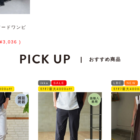
アードワンピ
3,036
PICK UP
|
おすすめ商品
ikka
SALE
LBC
NEW
00off
ﾓｱｵﾌ最大4000off
ﾓｱｵﾌ最大4000