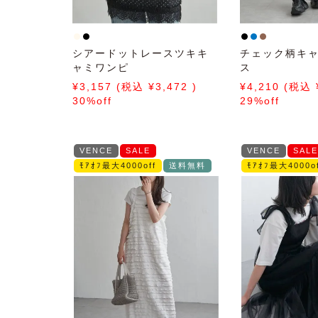
シアードットレースツキキ
チェック柄キ
ャミワンピ
ス
3,157
3,472
4,210
30%off
29%off
VENCE
SALE
VENCE
SALE
ﾓｱｵﾌ最大4000off
送料無料
ﾓｱｵﾌ最大4000of