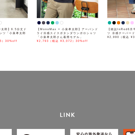
泉孝太郎】6.5分丈ド
【MonoMax × 小泉孝太郎】アーバンド
【雑誌InRed6
ンツ「小泉孝太郎
ライ冷感スイスボタンダウンポロシャツ
ツ 冷感テーパー
「小泉孝太郎さん着用モデル」
¥2,990（税込 ¥3
5）30%off
¥2,793（税込 ¥3,072）30%off
LINK