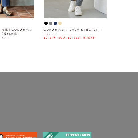
月号掲載】GOKU楽パン
GOKU楽パンツ EASY STRETCH テ
ド【接触冷感】
ーパード
,289）
¥2,495（税込 ¥2,744）50%off