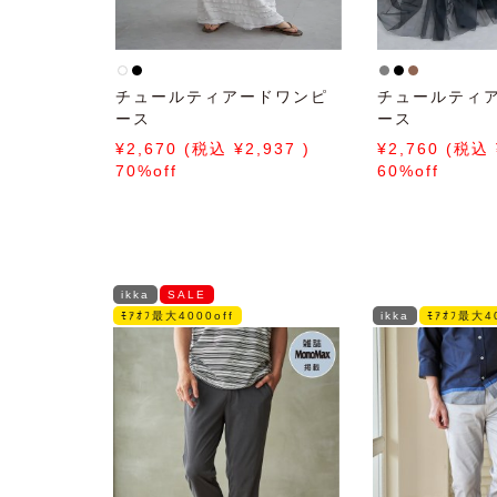
チュールティアードワンピ
チュールティ
ース
ース
2,670
2,937
2,760
70%off
60%off
ikka
SALE
ﾓｱｵﾌ最大4000off
ikka
ﾓｱｵﾌ最大40