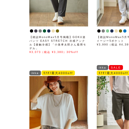
【雑誌MonoMax5月号掲載】GOKU楽
【雑誌MonoMax5
パンツ EASY STRETCH 冷感アンク
イージー5ポケット
ル【接触冷感】「小泉孝太郎さん着用モ
¥3,990（税込 ¥4,3
デル」
¥3,073（税込 ¥3,380）30%off
ikka
SALE
ikka
ﾓｱｵﾌ最大4000off
ﾓｱｵﾌ最大4000off