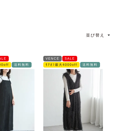
並び替え
ALE
VENCE
SALE
0off
送料無料
ﾓｱｵﾌ最大4000off
送料無料