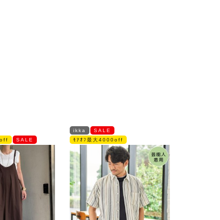
ikka
SALE
off
SALE
ﾓｱｵﾌ最大4000off